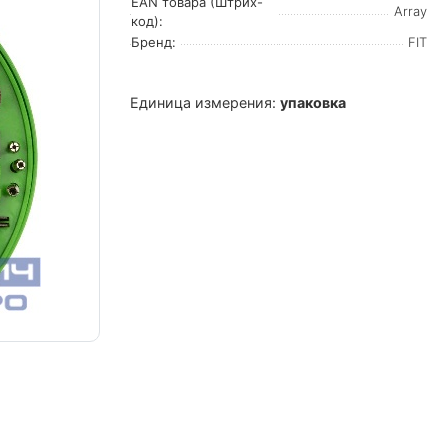
EAN товара (Штрих-
Array
код):
Бренд:
FIT
Единица измерения:
упаковка