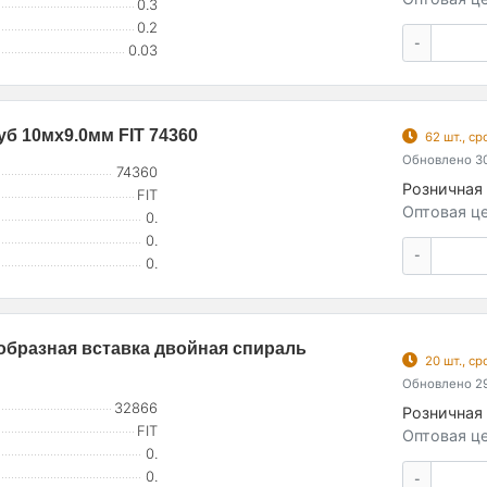
0.3
0.2
-
0.03
уб 10мх9.0мм FIT 74360
62 шт., с
Обновлено 30
74360
Розничная 
FIT
Оптовая це
0.
0.
-
0.
образная вставка двойная спираль
20 шт., с
Обновлено 29
32866
Розничная 
FIT
Оптовая це
0.
0.
-