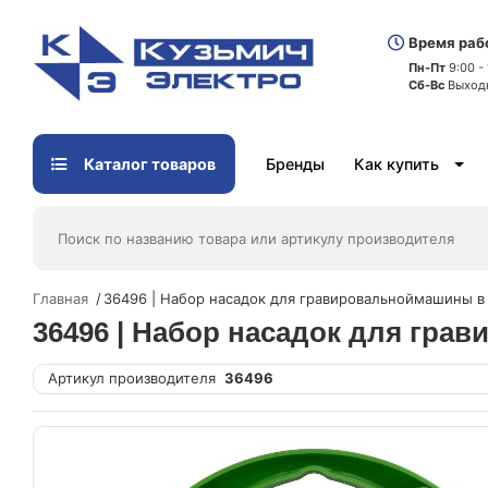
Время раб
Пн-Пт
9:00 -
Сб-Вс
Выход
Каталог товаров
Бренды
Как купить
Главная
36496 | Набор насадок для гравировальноймашины в
36496 | Набор насадок для гра
Артикул производителя
36496