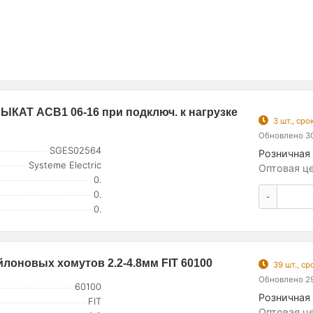
ЫКАТ ACB1 06-16 при подключ. к нагрузке
3 шт., ср
Обновлено 30
SGES02564
Розничная 
Systeme Electric
Оптовая це
0.
0.
-
0.
йлоновых хомутов 2.2-4.8мм FIT 60100
39 шт., с
Обновлено 29
60100
Розничная 
FIT
Оптовая це