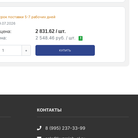
 срок поставки 5-7 рабочих дней
.07.2026
цена:
2 831.62 / шт.
на:
2 548.46 руб. / шт.
!
+
КУПИТЬ
КОНТАКТЫ
8 (995) 237-33-99