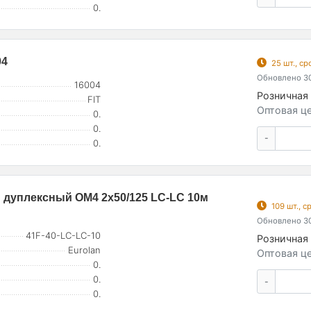
0.
04
25 шт., с
Обновлено 30
16004
Розничная 
FIT
Оптовая це
0.
0.
-
0.
дуплексный OM4 2х50/125 LC-LC 10м
109 шт., 
Обновлено 30
41F-40-LC-LC-10
Розничная 
Eurolan
Оптовая це
0.
0.
-
0.