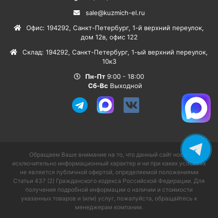
sale@kuzmich-el.ru
Офис
:
194292
,
Санкт-Петербург
,
1-й верхний переулок,
дом 12в, офис 122
Склад
:
194292
,
Санкт-Петербург
,
1-ый верхний переулок,
10к3
Пн-Пт
9:00 - 18:00
Сб-Вс
Выходной
Обращаем Ваше внимание на то, что данный сайт носит
исключительно информационный характер и ни при каких условиях
не является публичной офертой, определяемой положениями
Статьи 437 (2) Гражданского кодекса Российской Федерации. Для
получения подробной информации о наличии и стоимости
указанных товаров и (или) услуг, пожалуйста, обращайтесь к
менеджерам компании.