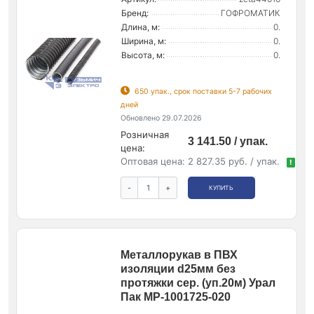
Бренд:
ГОФРОМАТИК
Длина, м:
0.
Ширина, м:
0.
Высота, м:
0.
650 упак., срок поставки 5-7 рабочих
дней
Обновлено 29.07.2026
Розничная
3 141.50 / упак.
цена:
Оптовая цена:
2 827.35 руб. / упак.
!
-
+
КУПИТЬ
Металлорукав в ПВХ
изоляции d25мм без
протяжки сер. (уп.20м) Урал
Пак МР-1001725-020