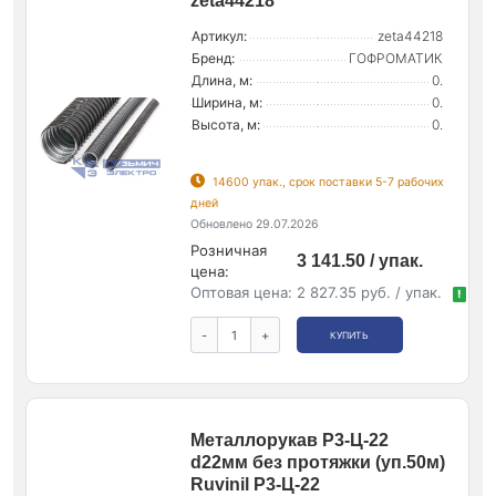
zeta44218
Артикул:
zeta44218
Бренд:
ГОФРОМАТИК
Длина, м:
0.
Ширина, м:
0.
Высота, м:
0.
14600 упак., срок поставки 5-7 рабочих
дней
Обновлено 29.07.2026
Розничная
3 141.50 / упак.
цена:
Оптовая цена:
2 827.35 руб. / упак.
!
-
+
КУПИТЬ
Металлорукав Р3-Ц-22
d22мм без протяжки (уп.50м)
Ruvinil Р3-Ц-22