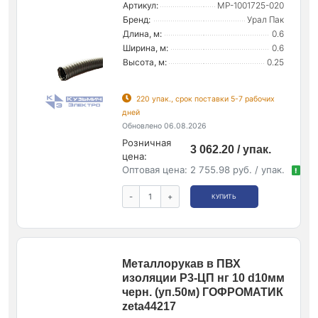
Артикул:
МР-1001725-020
Бренд:
Урал Пак
Длина, м:
0.6
Ширина, м:
0.6
Высота, м:
0.25
220 упак., срок поставки 5-7 рабочих
дней
Обновлено 06.08.2026
Розничная
3 062.20 / упак.
цена:
Оптовая цена:
2 755.98 руб. / упак.
!
-
+
КУПИТЬ
Металлорукав в ПВХ
изоляции Р3-ЦП нг 10 d10мм
черн. (уп.50м) ГОФРОМАТИК
zeta44217