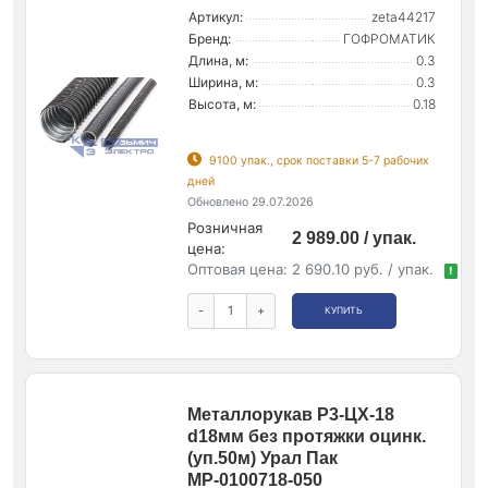
Артикул:
zeta44217
Бренд:
ГОФРОМАТИК
Длина, м:
0.3
Ширина, м:
0.3
Высота, м:
0.18
9100 упак., срок поставки 5-7 рабочих
дней
Обновлено 29.07.2026
Розничная
2 989.00 / упак.
цена:
Оптовая цена:
2 690.10 руб. / упак.
!
-
+
КУПИТЬ
Металлорукав Р3-ЦХ-18
d18мм без протяжки оцинк.
(уп.50м) Урал Пак
МР-0100718-050