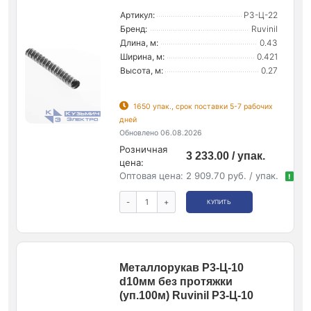
Артикул:
Р3-Ц-22
Бренд:
Ruvinil
Длина, м:
0.43
Ширина, м:
0.421
Высота, м:
0.27
1650 упак., срок поставки 5-7 рабочих
дней
Обновлено 06.08.2026
Розничная
3 233.00 / упак.
цена:
Оптовая цена:
2 909.70 руб. / упак.
!
-
+
КУПИТЬ
Металлорукав Р3-Ц-10
d10мм без протяжки
(уп.100м) Ruvinil Р3-Ц-10