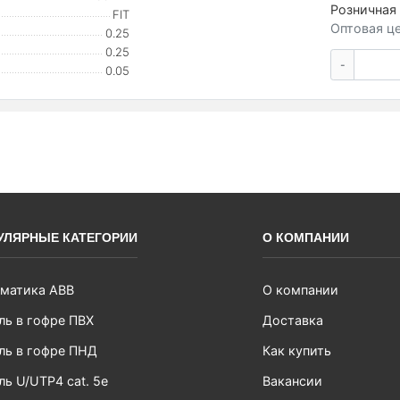
Розничная 
FIT
Оптовая це
0.25
0.25
-
0.05
УЛЯРНЫЕ КАТЕГОРИИ
О КОМПАНИИ
матика ABB
О компании
ль в гофре ПВХ
Доставка
ль в гофре ПНД
Как купить
ль U/UTP4 cat. 5e
Вакансии