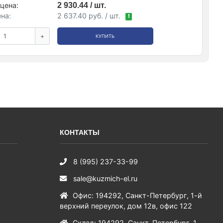
цена:
2 930.44 / шт.
на:
2 637.40 руб. / шт.
!
+
КУПИТЬ
КОНТАКТЫ
8 (995) 237-33-99
sale@kuzmich-el.ru
Офис
:
194292
,
Санкт-Петербург
,
1-й
верхний переулок, дом 12в, офис 122
Склад
:
194292
,
Санкт-Петербург
,
1-