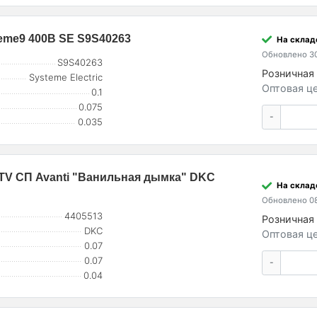
eme9 400В SE S9S40263
На складе
Обновлено 30
S9S40263
Розничная 
Systeme Electric
Оптовая це
0.1
0.075
-
0.035
TV СП Avanti "Ванильная дымка" DKC
На склад
Обновлено 08
4405513
Розничная 
DKC
Оптовая це
0.07
0.07
-
0.04