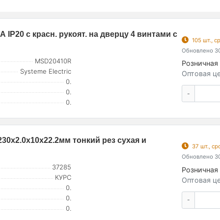
IP20 с красн. рукоят. на дверцу 4 винтами с
105 шт., 
Обновлено 30
MSD20410R
Розничная 
Systeme Electric
Оптовая це
0.
0.
-
0.
30х2.0х10х22.2мм тонкий рез сухая и
37 шт., с
Обновлено 30
37285
Розничная 
КУРС
Оптовая це
0.
0.
-
0.