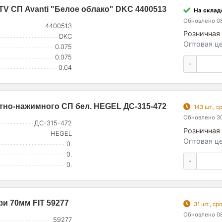
TV СП Avanti "Белое облако" DKC 4400513
На складе
Обновлено 08
4400513
Розничная 
DKC
Оптовая це
0.075
0.075
-
0.04
тно-нажимного СП бел. HEGEL ДС-315-472
143 шт., 
Обновлено 30
ДС-315-472
Розничная 
HEGEL
Оптовая це
0.
0.
-
0.
и 70мм FIT 59277
31 шт., с
Обновлено 08
59277