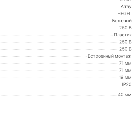
Array
HEGEL
Бежевый
250 В
Пластик
250 В
250 В
Встроенный монтаж
71 мм
71 мм
19 мм
IP20
40 мм