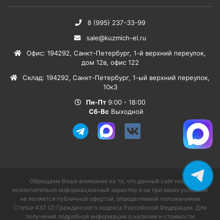
8 (995) 237-33-99
sale@kuzmich-el.ru
Офис
:
194292
,
Санкт-Петербург
,
1-й верхний переулок,
дом 12в, офис 122
Склад
:
194292
,
Санкт-Петербург
,
1-ый верхний переулок,
10к3
Пн-Пт
9:00 - 18:00
Сб-Вс
Выходной
Обращаем Ваше внимание на то, что данный сайт носит
исключительно информационный характер и ни при каких условиях
не является публичной офертой, определяемой положениями
Статьи 437 (2) Гражданского кодекса Российской Федерации. Для
получения подробной информации о наличии и стоимости