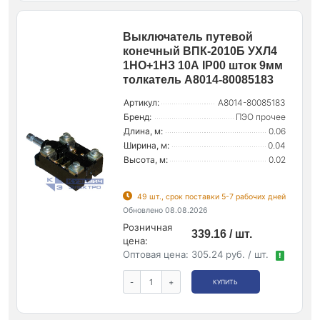
Выключатель путевой
конечный ВПК-2010Б УХЛ4
1НО+1НЗ 10А IP00 шток 9мм
толкатель A8014-80085183
Артикул:
A8014-80085183
Бренд:
ПЭО прочее
Длина, м:
0.06
Ширина, м:
0.04
Высота, м:
0.02
49 шт., срок поставки 5-7 рабочих дней
Обновлено 08.08.2026
Розничная
339.16 / шт.
цена:
Оптовая цена:
305.24 руб. / шт.
!
-
+
КУПИТЬ