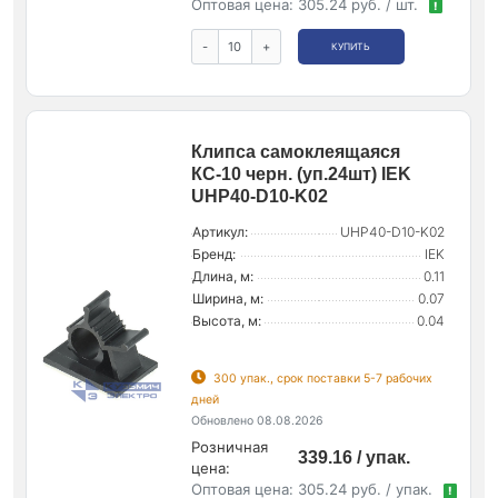
Оптовая цена:
305.24 руб. / шт.
!
-
+
КУПИТЬ
Клипса самоклеящаяся
КС-10 черн. (уп.24шт) IEK
UHP40-D10-K02
Артикул:
UHP40-D10-K02
Бренд:
IEK
Длина, м:
0.11
Ширина, м:
0.07
Высота, м:
0.04
300 упак., срок поставки 5-7 рабочих
дней
Обновлено 08.08.2026
Розничная
339.16 / упак.
цена:
Оптовая цена:
305.24 руб. / упак.
!