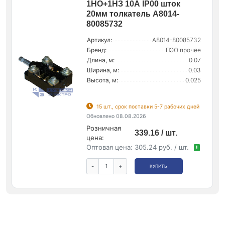
1НО+1НЗ 10А IP00 шток
20мм толкатель A8014-
80085732
Артикул:
A8014-80085732
Бренд:
ПЭО прочее
Длина, м:
0.07
Ширина, м:
0.03
Высота, м:
0.025
15 шт., срок поставки 5-7 рабочих дней
Обновлено 08.08.2026
Розничная
339.16 / шт.
цена:
Оптовая цена:
305.24 руб. / шт.
!
-
+
КУПИТЬ