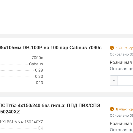
5х105мм DB-100P на 100 пар Cabeus 7090c
139 шт., 
Обновлено 30
7090c
Розничная 
Cabeus
Оптовая це
0.29
0.23
-
0.13
СТтбэ 4х150/240 без гильз; ППД ПВХ/СПЭ
8 упак., 
150240XZ
Обновлено 06
-XLBS1-VN4-150240XZ
Розничная 
IEK
Оптовая це