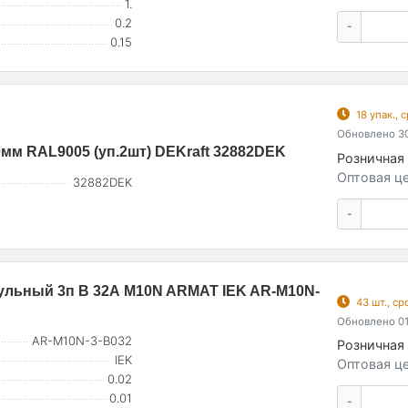
1.
0.2
-
0.15
18 упак.,
Обновлено 30
0мм RAL9005 (уп.2шт) DEKraft 32882DEK
Розничная 
Оптовая це
32882DEK
-
льный 3п B 32А M10N ARMAT IEK AR-M10N-
43 шт., с
Обновлено 01
AR-M10N-3-B032
Розничная 
IEK
Оптовая це
0.02
0.01
-