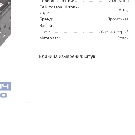
Период гарантии:
12 месяцев
EAN товара (Штрих-
Array
код):
Бренд:
Промрукав
Вес, кг:
5
Цвет:
Светло-серый
Материал:
Сталь
Единица измерения:
штук