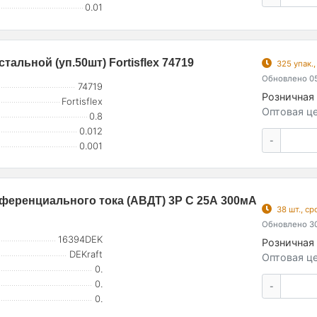
0.01
тальной (уп.50шт) Fortisflex 74719
325 упак.
Обновлено 05
74719
Розничная 
Fortisflex
Оптовая це
0.8
0.012
-
0.001
еренциального тока (АВДТ) 3P C 25А 300мА
38 шт., с
Обновлено 30
16394DEK
Розничная 
DEKraft
Оптовая це
0.
0.
-
0.