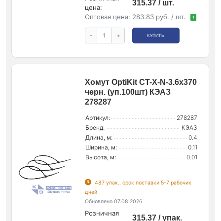
315.37 / шт.
цена:
Оптовая цена:
283.83 руб. / шт.
!
-
+
КУПИТЬ
Хомут OptiKit CT-Х-N-3.6х370
черн. (уп.100шт) КЭАЗ
278287
Артикул:
278287
Бренд:
КЭАЗ
Длина, м:
0.4
Ширина, м:
0.11
Высота, м:
0.01
487 упак., срок поставки 5-7 рабочих
дней
Обновлено 07.08.2026
Розничная
315.37 / упак.