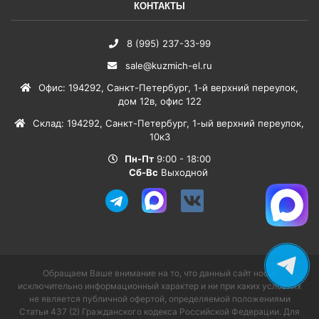
КОНТАКТЫ
8 (995) 237-33-99
sale@kuzmich-el.ru
Офис
:
194292
,
Санкт-Петербург
,
1-й верхний переулок,
дом 12в, офис 122
Склад
:
194292
,
Санкт-Петербург
,
1-ый верхний переулок,
10к3
Пн-Пт
9:00 - 18:00
Сб-Вс
Выходной
Обращаем Ваше внимание на то, что данный сайт носит
исключительно информационный характер и ни при каких условиях
не является публичной офертой, определяемой положениями
Статьи 437 (2) Гражданского кодекса Российской Федерации. Для