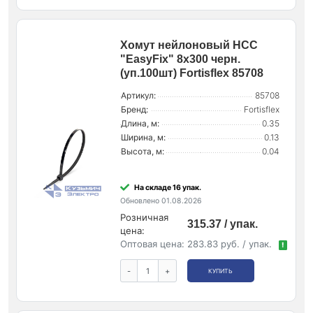
Хомут нейлоновый НСС
"EasyFix" 8х300 черн.
(уп.100шт) Fortisflex 85708
Артикул:
85708
Бренд:
Fortisflex
Длина, м:
0.35
Ширина, м:
0.13
Высота, м:
0.04
На складе 16 упак.
Обновлено 01.08.2026
Розничная
315.37 / упак.
цена:
Оптовая цена:
283.83 руб. / упак.
!
-
+
КУПИТЬ