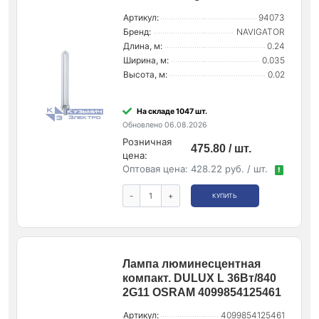
Артикул:
94073
Бренд:
NAVIGATOR
Длина, м:
0.24
Ширина, м:
0.035
Высота, м:
0.02
На складе 1047 шт.
Обновлено 06.08.2026
Розничная
475.80 / шт.
цена:
Оптовая цена:
428.22 руб. / шт.
!
-
+
КУПИТЬ
Лампа люминесцентная
компакт. DULUX L 36Вт/840
2G11 OSRAM 4099854125461
Артикул:
4099854125461