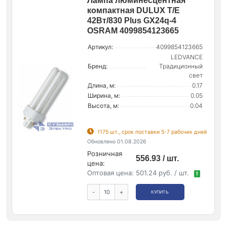
Лампа люминесцентная
компактная DULUX T/E
42Вт/830 Plus GX24q-4
OSRAM 4099854123665
Артикул:
4099854123665
LEDVANCE
Бренд:
Традиционный
свет
Длина, м:
0.17
Ширина, м:
0.05
Высота, м:
0.04
1175 шт., срок поставки 5-7 рабочих дней
Обновлено 01.08.2026
Розничная
556.93 / шт.
цена:
Оптовая цена:
501.24 руб. / шт.
!
-
+
КУПИТЬ