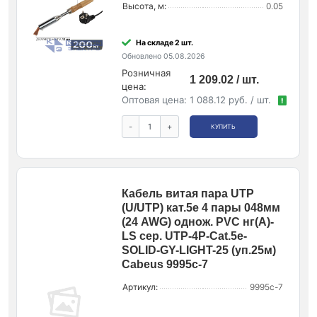
Высота, м:
0.05
На складе 2 шт.
Обновлено 05.08.2026
Розничная
1 209.02 / шт.
цена:
Оптовая цена:
1 088.12 руб. / шт.
!
-
+
КУПИТЬ
Кабель витая пара UTP
(U/UTP) кат.5e 4 пары 048мм
(24 AWG) однож. PVC нг(А)-
LS сер. UTP-4P-Cat.5e-
SOLID-GY-LIGHT-25 (уп.25м)
Cabeus 9995c-7
Артикул:
9995c-7