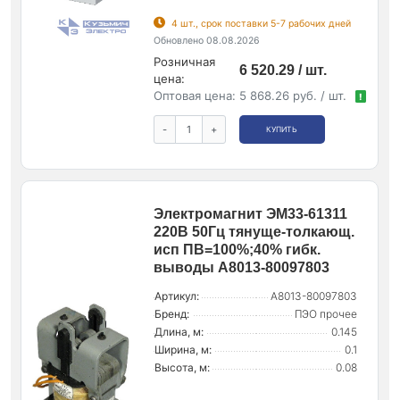
4 шт., срок поставки 5-7 рабочих дней
Обновлено 08.08.2026
Розничная
6 520.29 / шт.
цена:
Оптовая цена:
5 868.26 руб. / шт.
!
-
+
КУПИТЬ
Электромагнит ЭМ33-61311
220В 50Гц тянуще-толкающ.
исп ПВ=100%;40% гибк.
выводы A8013-80097803
Артикул:
A8013-80097803
Бренд:
ПЭО прочее
Длина, м:
0.145
Ширина, м:
0.1
Высота, м:
0.08