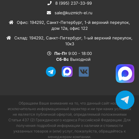
8 (995) 237-33-99
sale@kuzmich-el.ru
Офис
:
194292
,
Санкт-Петербург
,
1-й верхний переулок,
дом 12в, офис 122
Склад
:
194292
,
Санкт-Петербург
,
1-ый верхний переулок,
10к3
Пн-Пт
9:00 - 18:00
Сб-Вс
Выходной
Обращаем Ваше внимание на то, что данный сайт носит
исключительно информационный характер и ни при каких условиях
не является публичной офертой, определяемой положениями
Статьи 437 (2) Гражданского кодекса Российской Федерации. Для
получения подробной информации о наличии и стоимости
указанных товаров и (или) услуг, пожалуйста, обращайтесь к
менеджерам компании.