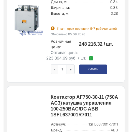
Длина, м:
0.34
Ширина, м:
0.33
Высота, м:
0.28
11 шт., срок поставки 5-7 рабочих дней
Обновлено 05.08.2026
Розничная
248 216.32 / шт.
цена:
Оптовая цена:
223 394.69 руб. / шт.
!
-
+
КУПИТЬ
Контактор AF750-30-11 (750А
AC3) катушка управления
100-250ВAC/DC ABB
1SFL637001R7011
Артикул:
1SFL637001R7011
Бренд:
ABB