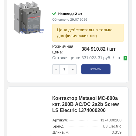
На складе 2 шт
Обновлено 29.07.2026
Цена действительна только
для физических лиц
Розничная
384 910.82 / шт
цена:
Оптовая цена:
331 023.31 руб. / шт
!
-
+
КУПИТЬ
Контактор Metasol MC-800a
кат. 200В AC/DC 2a2b Screw
LS Electric 1374000200
Артикул:
1374000200
Бренд:
LS Electric
Длина, м:
0.359