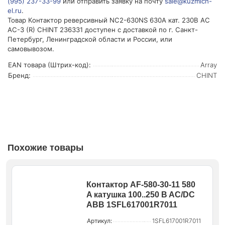
(995) 237-33-99
или отправить заявку на почту
sale@kuzmich-
el.ru
.
Товар Контактор реверсивный NC2-630NS 630А кат. 230В AC
AC-3 (R) CHINT 236331 доступен с доставкой по г. Санкт-
Петербург, Ленинградской области и России, или
самовывозом.
EAN товара (Штрих-код):
Array
Бренд:
CHINT
Похожие товары
Контактор AF-580-30-11 580
A катушка 100..250 B AC/DC
ABB 1SFL617001R7011
Артикул:
1SFL617001R7011