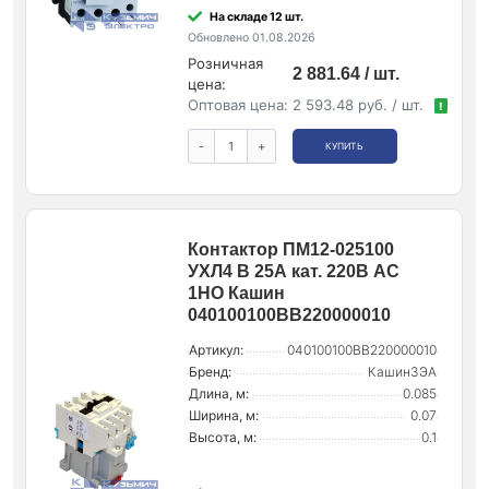
На складе 12 шт.
Обновлено 01.08.2026
Розничная
2 881.64 / шт.
цена:
Оптовая цена:
2 593.48 руб. / шт.
!
-
+
КУПИТЬ
Контактор ПМ12-025100
УХЛ4 В 25А кат. 220В AC
1НО Кашин
040100100ВВ220000010
Артикул:
040100100ВВ220000010
Бренд:
КашинЗЭА
Длина, м:
0.085
Ширина, м:
0.07
Высота, м:
0.1