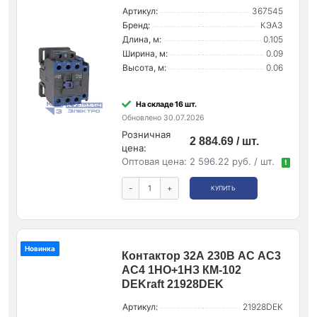
Артикул:
367545
Бренд:
КЭАЗ
Длина, м:
0.105
Ширина, м:
0.09
Высота, м:
0.06
На складе 16 шт.
Обновлено 30.07.2026
Розничная
2 884.69 / шт.
цена:
Оптовая цена:
2 596.22 руб. / шт.
!
-
+
КУПИТЬ
Новинка
Контактор 32А 230В AC АС3
АС4 1НО+1НЗ КМ-102
DEKraft 21928DEK
Артикул:
21928DEK