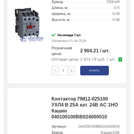
Бренд:
DEKraft
Длина, м:
0.11
Ширина, м:
0.09
Высота, м:
0.06
На складе 7 шт.
Обновлено 01.08.2026
Розничная
2 904.21 / шт.
цена:
Оптовая цена:
2 613.79 руб. / шт.
!
-
+
КУПИТЬ
Контактор ПМ12-025100
УХЛ4 В 25А кат. 24В AC 1НО
Кашин
040100100ВВ024000010
Артикул:
040100100ВВ024000010
Бренд:
КашинЗЭА