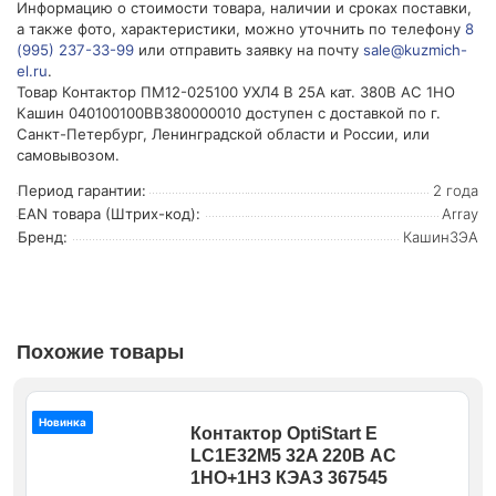
Информацию о стоимости товара, наличии и сроках поставки,
а также фото, характеристики, можно уточнить по телефону
8
(995) 237-33-99
или отправить заявку на почту
sale@kuzmich-
el.ru
.
Товар Контактор ПМ12-025100 УХЛ4 В 25А кат. 380В AC 1НО
Кашин 040100100ВВ380000010 доступен с доставкой по г.
Санкт-Петербург, Ленинградской области и России, или
самовывозом.
Период гарантии:
2 года
EAN товара (Штрих-код):
Array
Бренд:
КашинЗЭА
Похожие товары
Новинка
Контактор OptiStart E
LC1E32M5 32A 220В AC
1НО+1НЗ КЭАЗ 367545