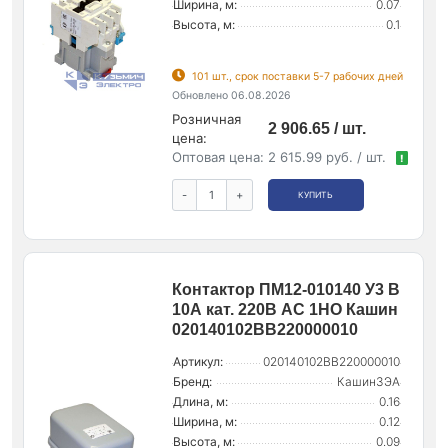
Ширина, м:
0.07
Высота, м:
0.1
101 шт., срок поставки 5-7 рабочих дней
Обновлено 06.08.2026
Розничная
2 906.65 / шт.
цена:
Оптовая цена:
2 615.99 руб. / шт.
!
-
+
КУПИТЬ
Контактор ПМ12-010140 У3 В
10А кат. 220В AC 1НО Кашин
020140102ВВ220000010
Артикул:
020140102ВВ220000010
Бренд:
КашинЗЭА
Длина, м:
0.16
Ширина, м:
0.12
Высота, м:
0.09