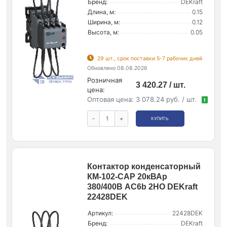
Бренд:
DEKraft
Длина, м:
0.15
Ширина, м:
0.12
Высота, м:
0.05
29 шт., срок поставки 5-7 рабочих дней
Обновлено 08.08.2026
Розничная
3 420.27 / шт.
цена:
Оптовая цена:
3 078.24 руб. / шт.
!
-
+
КУПИТЬ
Контактор конденсаторный
КМ-102-CAP 20кВАр
380/400В AC6b 2НО DEKraft
22428DEK
Артикул:
22428DEK
Бренд:
DEKraft