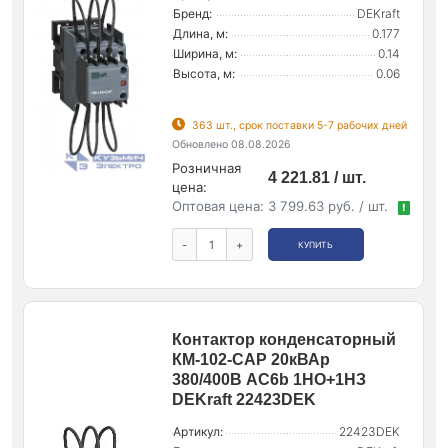
Бренд:
DEKraft
Длина, м:
0.177
Ширина, м:
0.14
Высота, м:
0.06
363 шт., срок поставки 5-7 рабочих дней
Обновлено 08.08.2026
Розничная
4 221.81 / шт.
цена:
Оптовая цена:
3 799.63 руб. / шт.
!
-
+
КУПИТЬ
Контактор конденсаторный
КМ-102-CAP 20кВАр
380/400В AC6b 1НО+1НЗ
DEKraft 22423DEK
Артикул:
22423DEK