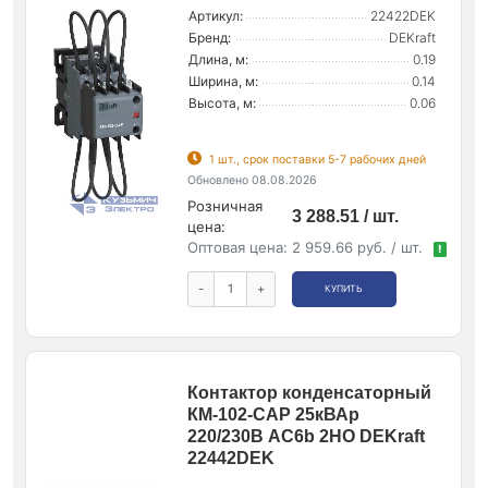
Артикул:
22422DEK
Бренд:
DEKraft
Длина, м:
0.19
Ширина, м:
0.14
Высота, м:
0.06
1 шт., срок поставки 5-7 рабочих дней
Обновлено 08.08.2026
Розничная
3 288.51 / шт.
цена:
Оптовая цена:
2 959.66 руб. / шт.
!
-
+
КУПИТЬ
Контактор конденсаторный
КМ-102-CAP 25кВАр
220/230В AC6b 2НО DEKraft
22442DEK