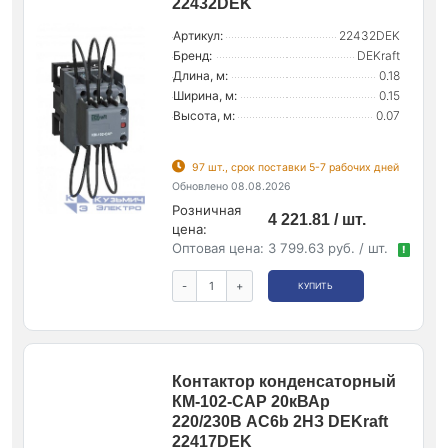
22432DEK
Артикул:
22432DEK
Бренд:
DEKraft
Длина, м:
0.18
Ширина, м:
0.15
Высота, м:
0.07
97 шт., срок поставки 5-7 рабочих дней
Обновлено 08.08.2026
Розничная
4 221.81 / шт.
цена:
Оптовая цена:
3 799.63 руб. / шт.
!
-
+
КУПИТЬ
Контактор конденсаторный
КМ-102-CAP 20кВАр
220/230В AC6b 2НЗ DEKraft
22417DEK