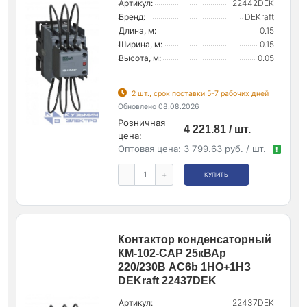
Артикул:
22442DEK
Бренд:
DEKraft
Длина, м:
0.15
Ширина, м:
0.15
Высота, м:
0.05
2 шт., срок поставки 5-7 рабочих дней
Обновлено 08.08.2026
Розничная
4 221.81 / шт.
цена:
Оптовая цена:
3 799.63 руб. / шт.
!
-
+
КУПИТЬ
Контактор конденсаторный
КМ-102-CAP 25кВАр
220/230В AC6b 1НО+1НЗ
DEKraft 22437DEK
Артикул:
22437DEK