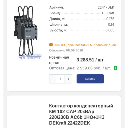
Артикул:
22417DEK
Бренд:
DEKraft
Длина, м:
0.175
Ширина, м:
0.14
Высота, м:
0.065
100 шт., срок поставки 5-7 рабочих дней
Обновлено 08.08.2026
Розничная
3 288.51 / шт.
цена:
Оптовая цена:
2 959.66 руб. / шт.
!
-
+
КУПИТЬ
Контактор конденсаторный
КМ-102-CAP 20кВАр
220/230В AC6b 1НО+1НЗ
DEKraft 22422DEK