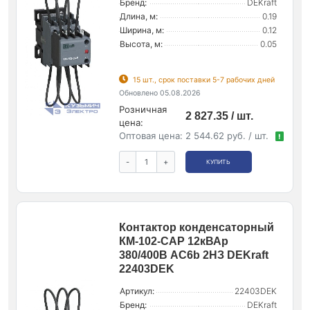
Бренд:
DEKraft
Длина, м:
0.19
Ширина, м:
0.12
Высота, м:
0.05
15 шт., срок поставки 5-7 рабочих дней
Обновлено 05.08.2026
Розничная
2 827.35 / шт.
цена:
Оптовая цена:
2 544.62 руб. / шт.
!
-
+
КУПИТЬ
Контактор конденсаторный
КМ-102-CAP 12кВАр
380/400В AC6b 2НЗ DEKraft
22403DEK
Артикул:
22403DEK
Бренд:
DEKraft