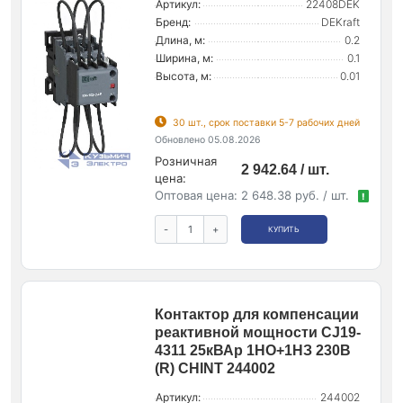
Артикул:
22408DEK
Бренд:
DEKraft
Длина, м:
0.2
Ширина, м:
0.1
Высота, м:
0.01
30 шт., срок поставки 5-7 рабочих дней
Обновлено 05.08.2026
Розничная
2 942.64 / шт.
цена:
Оптовая цена:
2 648.38 руб. / шт.
!
-
+
КУПИТЬ
Контактор для компенсации
реактивной мощности CJ19-
4311 25кВАр 1НО+1НЗ 230В
(R) CHINT 244002
Артикул:
244002