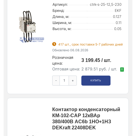
Артикул:
ctrk-s-25-12,5-230
Бренд:
EKF
Длина, м:
0.127
Ширина, м:
0.11
Высота, м:
0.05
417 шт., срок поставки 5-7 рабочих дней
Обновлено 06.08.2026
Розничная
3 199.45 / шт.
цена:
Оптовая цена:
2 879.51 руб. / шт.
!
-
+
КУПИТЬ
Контактор конденсаторный
КМ-102-CAP 12кВАр
380/400В AC6b 1НО+1НЗ
DEKraft 22408DEK