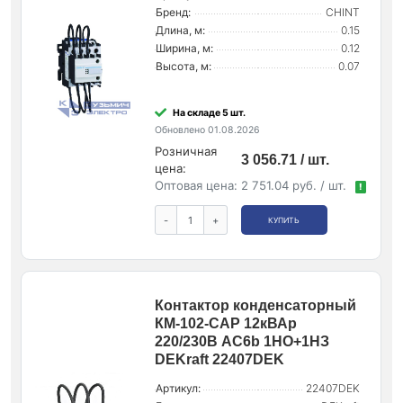
Бренд:
CHINT
Длина, м:
0.15
Ширина, м:
0.12
Высота, м:
0.07
На складе 5 шт.
Обновлено 01.08.2026
Розничная
3 056.71 / шт.
цена:
Оптовая цена:
2 751.04 руб. / шт.
!
-
+
КУПИТЬ
Контактор конденсаторный
КМ-102-CAP 12кВАр
220/230В AC6b 1НО+1НЗ
DEKraft 22407DEK
Артикул:
22407DEK