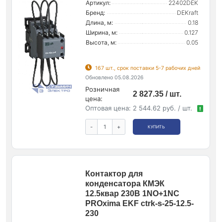
Артикул:
22402DEK
Бренд:
DEKraft
Длина, м:
0.18
Ширина, м:
0.127
Высота, м:
0.05
167 шт., срок поставки 5-7 рабочих дней
Обновлено 05.08.2026
Розничная
2 827.35 / шт.
цена:
Оптовая цена:
2 544.62 руб. / шт.
!
-
+
КУПИТЬ
Контактор для
конденсатора КМЭК
12.5квар 230В 1NО+1NC
PROxima EKF ctrk-s-25-12.5-
230