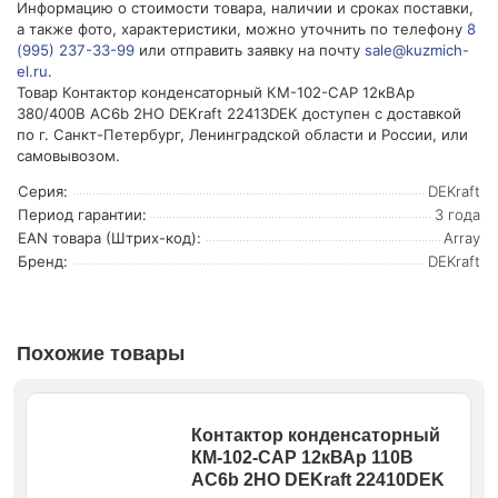
Информацию о стоимости товара, наличии и сроках поставки,
а также фото, характеристики, можно уточнить по телефону
8
(995) 237-33-99
или отправить заявку на почту
sale@kuzmich-
el.ru
.
Товар Контактор конденсаторный КМ-102-CAP 12кВАр
380/400В AC6b 2НО DEKraft 22413DEK доступен с доставкой
по г. Санкт-Петербург, Ленинградской области и России, или
самовывозом.
Серия:
DEKraft
Период гарантии:
3 года
EAN товара (Штрих-код):
Array
Бренд:
DEKraft
Похожие товары
Контактор конденсаторный
КМ-102-CAP 12кВАр 110В
AC6b 2НО DEKraft 22410DEK