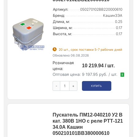
Артикул:
050270102ВВ220000610
Бренд:
КашинЗЭА
Длина, м:
0.25
Ширина, м:
0.17
Высота, м:
0.17
20 шт., срок поставки 5-7 рабочих дней
Обновлено 06.08.2026
Розничная
10 219.94 / шт.
цена:
Оптовая цена:
9 197.95 руб. / шт.
!
-
+
КУПИТЬ
Пускатель ПМ12-040210 У2 В
кат. 380В 1НО с реле РТТ-121
34.0А Кашин
050210101ВВ380000610