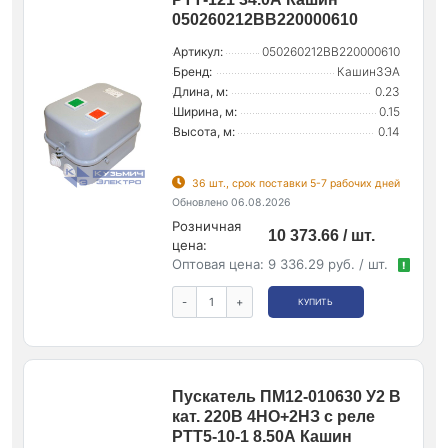
050260212ВВ220000610
Артикул:
050260212ВВ220000610
Бренд:
КашинЗЭА
Длина, м:
0.23
Ширина, м:
0.15
Высота, м:
0.14
36 шт., срок поставки 5-7 рабочих дней
Обновлено 06.08.2026
Розничная
10 373.66 / шт.
цена:
Оптовая цена:
9 336.29 руб. / шт.
!
-
+
КУПИТЬ
Пускатель ПМ12-010630 У2 В
кат. 220В 4НО+2НЗ с реле
РТТ5-10-1 8.50А Кашин