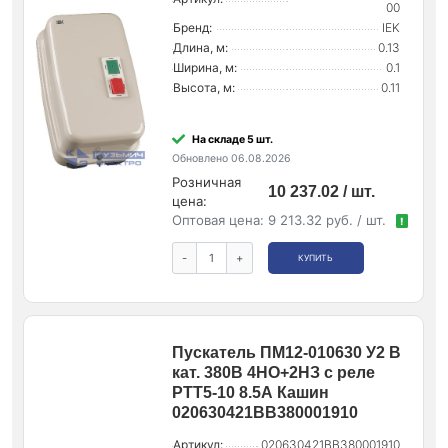
00
Бренд:
IEK
Длина, м:
0.13
Ширина, м:
0.1
Высота, м:
0.11
На складе 5 шт.
Обновлено 06.08.2026
Розничная
10 237.02 / шт.
цена:
Оптовая цена:
9 213.32 руб. / шт.
!
-
+
КУПИТЬ
Пускатель ПМ12-010630 У2 В
кат. 380В 4НО+2НЗ с реле
РТТ5-10 8.5А Кашин
020630421ВВ380001910
Артикул:
020630421ВВ380001910