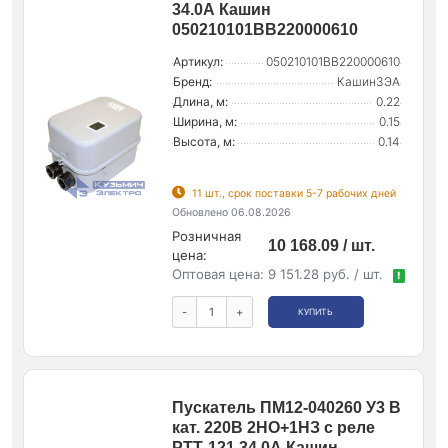
34.0А Кашин
050210101ВВ220000610
Артикул:
050210101ВВ220000610
Бренд:
КашинЗЭА
Длина, м:
0.22
Ширина, м:
0.15
Высота, м:
0.14
11 шт., срок поставки 5-7 рабочих дней
Обновлено 06.08.2026
Розничная
10 168.09 / шт.
цена:
Оптовая цена:
9 151.28 руб. / шт.
!
-
+
КУПИТЬ
Пускатель ПМ12-040260 У3 В
кат. 220В 2НО+1НЗ с реле
РТТ-121 34.0А Кашин