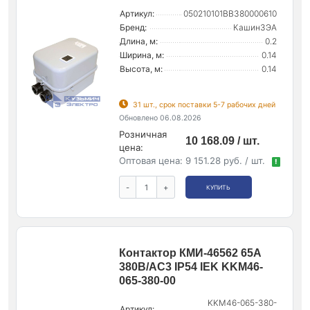
Артикул:
050210101ВВ380000610
Бренд:
КашинЗЭА
Длина, м:
0.2
Ширина, м:
0.14
Высота, м:
0.14
31 шт., срок поставки 5-7 рабочих дней
Обновлено 06.08.2026
Розничная
10 168.09 / шт.
цена:
Оптовая цена:
9 151.28 руб. / шт.
!
-
+
КУПИТЬ
Контактор КМИ-46562 65А
380В/АС3 IP54 IEK KKM46-
065-380-00
KKM46-065-380-
Артикул: