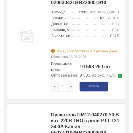
020630421ВВ220001910
Артикул:
020630421ВВ220001910
Бренд:
КашинЗЭА
Длина, м:
0.21
Ширина, м:
0.14
Высота, м:
0.145
3 шт., срок поставки 5-7 рабочих дней
Обновлено 03.08.2026
Розничная
10 593.26 / шт.
цена:
Оптовая цена:
9 533.93 руб. / шт.
!
-
+
КУПИТЬ
Пускатель ПМ12-040270 У3 В
кат. 220В 1НО с реле РТТ-121
34.0А Кашин
050270102ВВ220000610