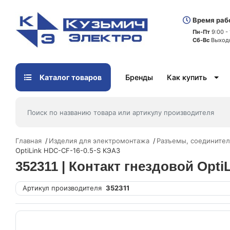
Время раб
Пн-Пт
9:00 -
Сб-Вс
Выход
Каталог товаров
Бренды
Как купить
Главная
Изделия для электромонтажа
Разъемы, соедините
OptiLink HDC-CF-16-0.5-S КЭАЗ
352311 | Контакт гнездовой Opti
Артикул производителя
352311