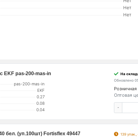
Нет
Нет
Нет
c EKF pas-200-mas-in
На складе
Обновлено 05
pas-200-mas-in
Розничная 
EKF
Оптовая це
0.27
0.08
-
0.04
ел. (уп.100шт) Fortisflex 49447
139 упак.