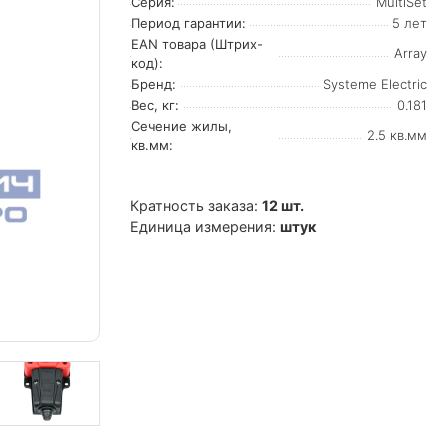
Серия:
MultiSet
Период гарантии:
5 лет
EAN товара (Штрих-
Array
код):
Бренд:
Systeme Electric
Вес, кг:
0.181
Сечение жилы,
2.5 кв.мм
кв.мм:
Кратность заказа:
12 шт.
Единица измерения:
штук