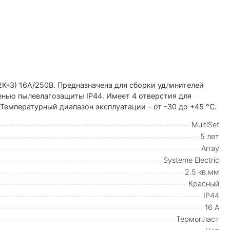
а (2К+З) 16А/250В. Предназначена для сборки удлинителей
нью пылевлагозащиты IP44. Имеет 4 отверстия для
Температурный диапазон эксплуатации – от -30 до +45 °С.
MultiSet
5 лет
Array
Systeme Electric
2.5 кв.мм
Красный
IP44
16 А
Термопласт