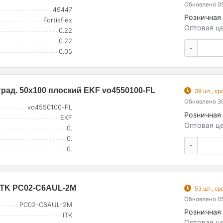
Обновлено 05
49447
Розничная 
Fortisflex
Оптовая це
0.22
0.22
-
0.05
град. 50х100 плоский EKF vo4550100-FL
39 шт., с
Обновлено 30
vo4550100-FL
Розничная 
EKF
Оптовая це
0.
0.
-
0.
 ITK PC02-C6AUL-2M
53 шт., с
Обновлено 05
PC02-C6AUL-2M
Розничная 
ITK
Оптовая це