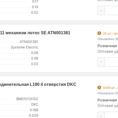
0.17
0.19
-
0.02
J11 механизм лотос SE ATN001381
20 шт., с
Обновлено 30
ATN001381
Розничная 
Systeme Electric
Оптовая це
0.08
0.08
-
0.03
единительная L190 4 отверстия DKC
5439 шт.,
Обновлено 05
BMD1012HDZ
Розничная 
DKC
Оптовая це
0.188
0.029
-