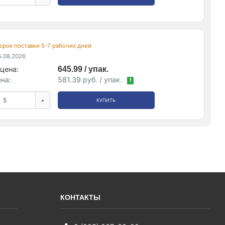
, срок поставки 5-7 рабочих дней
.08.2026
цена:
645.99 / упак.
на:
581.39 руб. / упак.
!
+
КУПИТЬ
КОНТАКТЫ