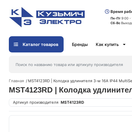
Время раб
Пн-Пт
9:00 -
Сб-Вс
Выход
Каталог товаров
Бренды
Как купить
Главная
MST4123RD | Колодка удлинителя 3-м 16А IP44 MultiSe
MST4123RD | Колодка удлинителя 
Артикул производителя
MST4123RD