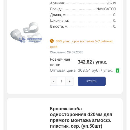
Артикул:
95719
Бренд:
NAVIGATOR
Длина, м:
0.
Ширина, м:
0.
Высота, м:
0.
663 упак., срок поставки 5-7 рабочих
дней
Обновлено 29.07.2026
Розничная
342.82 / упак.
цена:
Оптовая цена:
308.54 руб. / упак.
!
-
+
КУПИТЬ
Крепеж-скоба
односторонняя d20мм для
прямого монтажа атмосф.
пластик. сер. (уп.50шт)