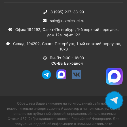
8 (995) 237-33-99
sale@kuzmich-el.ru
Офис
:
194292
,
Санкт-Петербург
,
1-й верхний переулок,
дом 12в, офис 122
Склад
:
194292
,
Санкт-Петербург
,
1-ый верхний переулок,
10к3
Пн-Пт
9:00 - 18:00
Сб-Вс
Выходной
Обращаем Ваше внимание на то, что данный сайт носит
исключительно информационный характер и ни при каких условиях
не является публичной офертой, определяемой положениями
Статьи 437 (2) Гражданского кодекса Российской Федерации. Для
получения подробной информации о наличии и стоимости