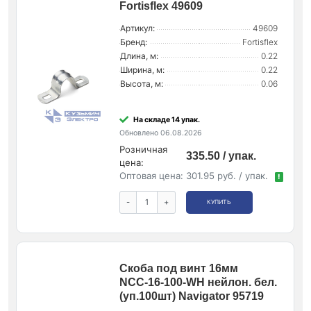
Fortisflex 49609
Артикул:
49609
Бренд:
Fortisflex
Длина, м:
0.22
Ширина, м:
0.22
Высота, м:
0.06
На складе 14 упак.
Обновлено 06.08.2026
Розничная
335.50 / упак.
цена:
Оптовая цена:
301.95 руб. / упак.
!
-
+
КУПИТЬ
Скоба под винт 16мм
NCС-16-100-WH нейлон. бел.
(уп.100шт) Navigator 95719