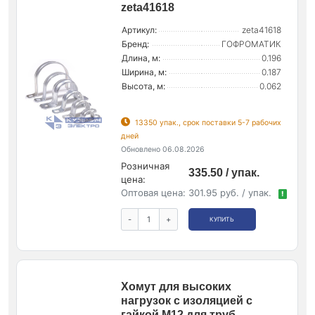
zeta41618
Артикул:
zeta41618
Бренд:
ГОФРОМАТИК
Длина, м:
0.196
Ширина, м:
0.187
Высота, м:
0.062
13350 упак., срок поставки 5-7 рабочих
дней
Обновлено 06.08.2026
Розничная
335.50 / упак.
цена:
Оптовая цена:
301.95 руб. / упак.
!
-
+
КУПИТЬ
Хомут для высоких
нагрузок с изоляцией с
гайкой М12 для труб