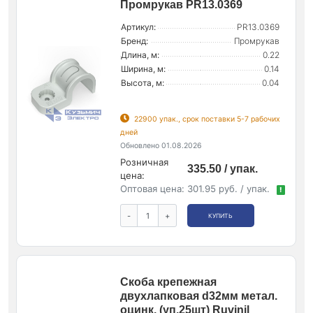
Промрукав PR13.0369
Артикул:
PR13.0369
Бренд:
Промрукав
Длина, м:
0.22
Ширина, м:
0.14
Высота, м:
0.04
22900 упак., срок поставки 5-7 рабочих
дней
Обновлено 01.08.2026
Розничная
335.50 / упак.
цена:
Оптовая цена:
301.95 руб. / упак.
!
-
+
КУПИТЬ
Скоба крепежная
двухлапковая d32мм метал.
оцинк. (уп.25шт) Ruvinil