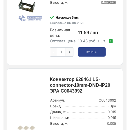
Высота, м:
0.009889
На складе 5 шт.
Обновлено 06.08.2026
Розничная
11.59 / шт.
цена:
Оптовая цена:
10.43 руб. / шт.
!
-
+
КУПИТЬ
Коннектор 628461 LS-
connector-10mm-DND-IP20
ЭРА C0043992
Артикул:
C0043992
Бренд:
Эра
Длина, м:
0.015
Ширина, м:
0.015
Высота, м:
0.005