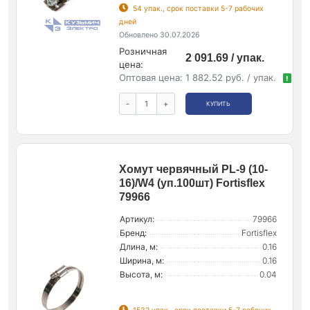
54 упак., срок поставки 5-7 рабочих
дней
Обновлено 30.07.2026
Розничная
2 091.69 / упак.
цена:
Оптовая цена:
1 882.52 руб. / упак.
!
-
+
КУПИТЬ
Хомут червячный PL-9 (10-
16)/W4 (уп.100шт) Fortisflex
79966
Артикул:
79966
Бренд:
Fortisflex
Длина, м:
0.16
Ширина, м:
0.16
Высота, м:
0.04