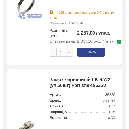
14225 упак., срок поставки 5-7 рабочих
дней
Обновлено 01.08.2026
Розничная
2 257.00 / упак.
цена:
Оптовая цена:
2 031.30 руб. / упак.
!
-
+
КУПИТЬ
Замок червячный LK-9/W2
(уп.50шт) Fortisflex 86220
Артикул:
86220
Бренд:
Fortisflex
Длина, м:
0.17
Ширина, м:
0.15
Высота, м:
0.03