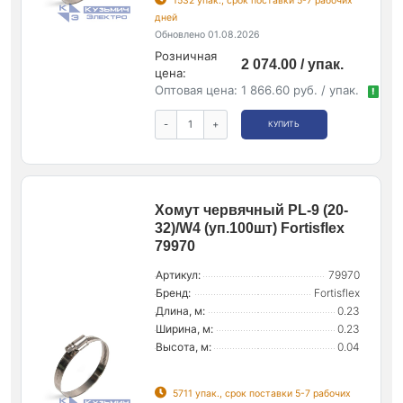
1532 упак., срок поставки 5-7 рабочих
дней
Обновлено 01.08.2026
Розничная
2 074.00 / упак.
цена:
Оптовая цена:
1 866.60 руб. / упак.
!
-
+
КУПИТЬ
Хомут червячный PL-9 (20-
32)/W4 (уп.100шт) Fortisflex
79970
Артикул:
79970
Бренд:
Fortisflex
Длина, м:
0.23
Ширина, м:
0.23
Высота, м:
0.04
5711 упак., срок поставки 5-7 рабочих