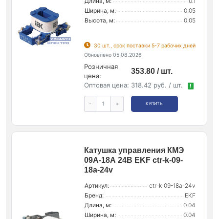
Длина, м:
0.1
Ширина, м:
0.05
Высота, м:
0.05
30 шт., срок поставки 5-7 рабочих дней
Обновлено 05.08.2026
Розничная
353.80 / шт.
цена:
Оптовая цена:
318.42 руб. / шт.
!
-
+
КУПИТЬ
Катушка управления КМЭ
09А-18А 24В EKF ctr-k-09-
18a-24v
Артикул:
ctr-k-09-18a-24v
Бренд:
EKF
Длина, м:
0.04
Ширина, м:
0.04