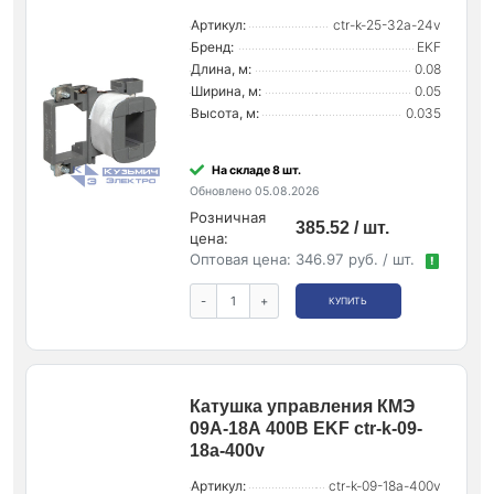
Артикул:
ctr-k-25-32a-24v
Бренд:
EKF
Длина, м:
0.08
Ширина, м:
0.05
Высота, м:
0.035
На складе 8 шт.
Обновлено 05.08.2026
Розничная
385.52 / шт.
цена:
Оптовая цена:
346.97 руб. / шт.
!
-
+
КУПИТЬ
Катушка управления КМЭ
09А-18А 400В EKF ctr-k-09-
18a-400v
Артикул:
ctr-k-09-18a-400v