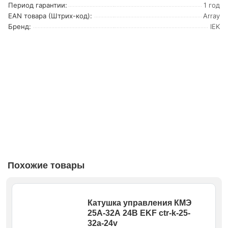
Период гарантии:
1 год
EAN товара (Штрих-код):
Array
Бренд:
IEK
Похожие товары
Катушка управления КМЭ
25А-32А 24В EKF ctr-k-25-
32a-24v