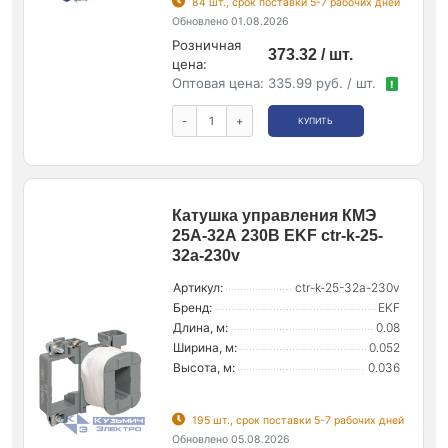
84 шт., срок поставки 5-7 рабочих дней
Обновлено 01.08.2026
Розничная
373.32 / шт.
цена:
Оптовая цена:
335.99 руб. / шт.
!
-
+
КУПИТЬ
Катушка управления КМЭ
25А-32А 230В EKF ctr-k-25-
32a-230v
Артикул:
ctr-k-25-32a-230v
Бренд:
EKF
Длина, м:
0.08
Ширина, м:
0.052
Высота, м:
0.036
195 шт., срок поставки 5-7 рабочих дней
Обновлено 05.08.2026