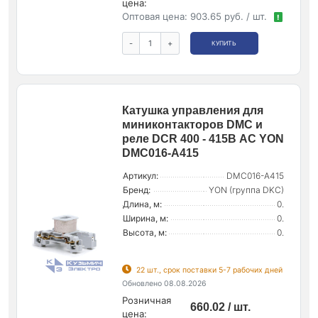
цена:
Оптовая цена:
903.65 руб. / шт.
!
-
+
КУПИТЬ
Катушка управления для
миниконтакторов DMC и
реле DCR 400 - 415В AC YON
DMC016-A415
Артикул:
DMC016-A415
Бренд:
YON (группа DKC)
Длина, м:
0.
Ширина, м:
0.
Высота, м:
0.
22 шт., срок поставки 5-7 рабочих дней
Обновлено 08.08.2026
Розничная
660.02 / шт.
цена: