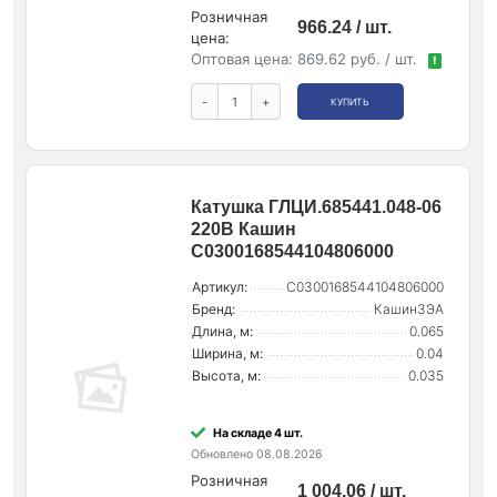
Розничная
966.24 / шт.
цена:
Оптовая цена:
869.62 руб. / шт.
!
-
+
КУПИТЬ
Катушка ГЛЦИ.685441.048-06
220В Кашин
С0300168544104806000
Артикул:
С0300168544104806000
Бренд:
КашинЗЭА
Длина, м:
0.065
Ширина, м:
0.04
Высота, м:
0.035
На складе 4 шт.
Обновлено 08.08.2026
Розничная
1 004.06 / шт.