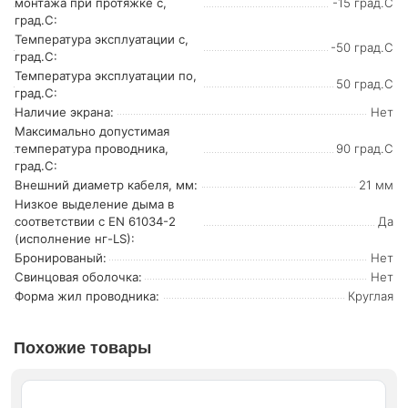
монтажа при протяжке с,
-15 град.C
град.C:
Температура эксплуатации с,
-50 град.C
град.C:
Температура эксплуатации по,
50 град.C
град.C:
Наличие экрана:
Нет
Максимально допустимая
температура проводника,
90 град.C
град.C:
Внешний диаметр кабеля, мм:
21 мм
Низкое выделение дыма в
соответствии с EN 61034-2
Да
(исполнение нг-LS):
Бронированый:
Нет
Свинцовая оболочка:
Нет
Форма жил проводника:
Круглая
Похожие товары