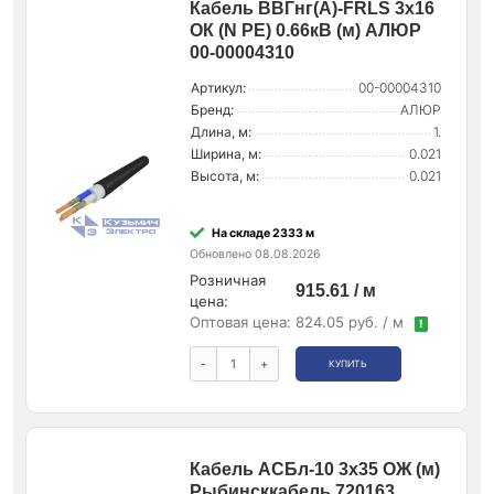
Кабель ВВГнг(А)-FRLS 3х16
ОК (N PE) 0.66кВ (м) АЛЮР
00-00004310
Артикул:
00-00004310
Бренд:
АЛЮР
Длина, м:
1.
Ширина, м:
0.021
Высота, м:
0.021
На складе 2333 м
Обновлено 08.08.2026
Розничная
915.61 / м
цена:
Оптовая цена:
824.05 руб. / м
!
-
+
КУПИТЬ
Кабель АСБл-10 3х35 ОЖ (м)
Рыбинсккабель 720163