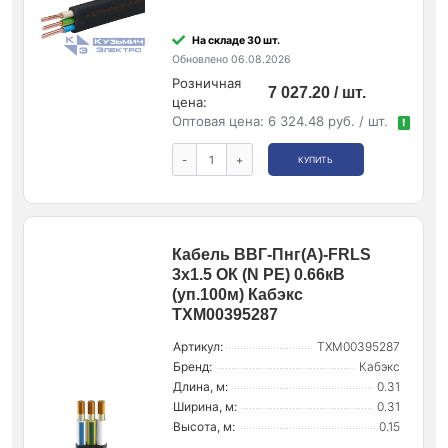
На складе 30 шт.
Обновлено 06.08.2026
Розничная
7 027.20 / шт.
цена:
Оптовая цена:
6 324.48 руб. / шт.
!
-
+
КУПИТЬ
Кабель ВВГ-Пнг(А)-FRLS
3х1.5 ОК (N PE) 0.66кВ
(уп.100м) Кабэкс
ТХМ00395287
Артикул:
ТХМ00395287
Бренд:
Кабэкс
Длина, м:
0.31
Ширина, м:
0.31
Высота, м:
0.15