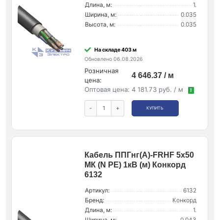
Длина, м:
1.
Ширина, м:
0.035
Высота, м:
0.035
На складе 403 м
Обновлено 06.08.2026
Розничная
4 646.37 / м
цена:
Оптовая цена:
4 181.73 руб. / м
!
-
+
КУПИТЬ
Кабель ППГнг(А)-FRHF 5х50
МК (N PE) 1кВ (м) Конкорд
6132
Артикул:
6132
Бренд:
Конкорд
Длина, м:
1.
Ширина, м:
0.043