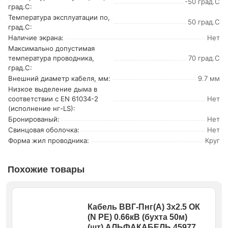
-50 град.C
град.C:
Температура эксплуатации по,
50 град.C
град.C:
Наличие экрана:
Нет
Максимально допустимая
температура проводника,
70 град.C
град.C:
Внешний диаметр кабеля, мм:
9.7 мм
Низкое выделение дыма в
соответствии с EN 61034-2
Нет
(исполнение нг-LS):
Бронированый:
Нет
Свинцовая оболочка:
Нет
Форма жил проводника:
Круг
Похожие товары
Кабель ВВГ-Пнг(А) 3х2.5 ОК
(N PE) 0.66кВ (бухта 50м)
(шт) АЛЬФАКАБЕЛЬ 45977