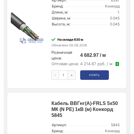
Артикул:
6397
Бренд:
Конкорд
Длина, м:
1.
Ширина, м:
0.045
Высота, м:
0.045
На складе 630 м
Обновлено 06.08.2026
Розничная
4 682.97 / м
цена:
Оптовая цена:
4 214.67 руб. / м
!
-
+
КУПИТЬ
Кабель ВВГнг(А)-FRLS 5х50
МК (N PE) 1кВ (м) Конкорд
5845
Артикул:
5845
Бренд:
Конкорд