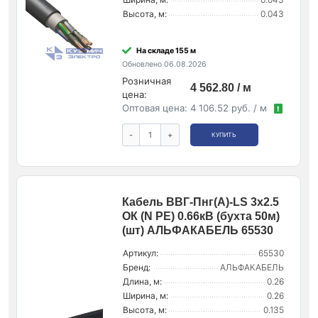
Высота, м:
0.043
На складе 155 м
Обновлено 06.08.2026
Розничная
4 562.80 / м
цена:
Оптовая цена:
4 106.52 руб. / м
!
-
+
КУПИТЬ
Кабель ВВГ-Пнг(А)-LS 3х2.5
ОК (N PE) 0.66кВ (бухта 50м)
(шт) АЛЬФАКАБЕЛЬ 65530
Артикул:
65530
Бренд:
АЛЬФАКАБЕЛЬ
Длина, м:
0.26
Ширина, м:
0.26
Высота, м:
0.135