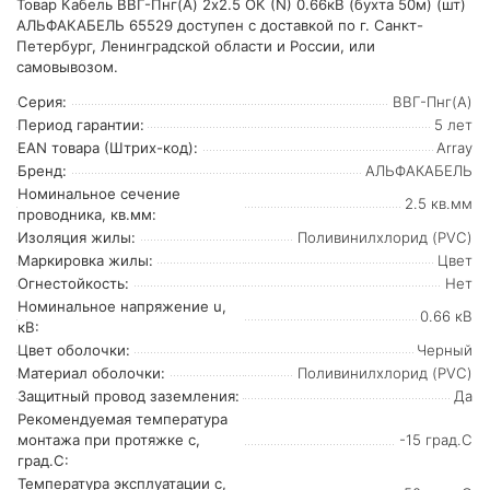
Товар Кабель ВВГ-Пнг(А) 2х2.5 ОК (N) 0.66кВ (бухта 50м) (шт)
АЛЬФАКАБЕЛЬ 65529 доступен с доставкой по г. Санкт-
Петербург, Ленинградской области и России, или
самовывозом.
Серия:
ВВГ-Пнг(А)
Период гарантии:
5 лет
EAN товара (Штрих-код):
Array
Бренд:
АЛЬФАКАБЕЛЬ
Номинальное сечение
2.5 кв.мм
проводника, кв.мм:
Изоляция жилы:
Поливинилхлорид (PVC)
Маркировка жилы:
Цвет
Огнестойкость:
Нет
Номинальное напряжение u,
0.66 кВ
кВ:
Цвет оболочки:
Черный
Материал оболочки:
Поливинилхлорид (PVC)
Защитный провод заземления:
Да
Рекомендуемая температура
монтажа при протяжке с,
-15 град.C
град.C:
Температура эксплуатации с,