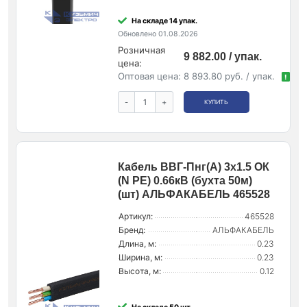
На складе 14 упак.
Обновлено 01.08.2026
Розничная
9 882.00 / упак.
цена:
Оптовая цена:
8 893.80 руб. / упак.
!
-
+
КУПИТЬ
Кабель ВВГ-Пнг(А) 3х1.5 ОК
(N PE) 0.66кВ (бухта 50м)
(шт) АЛЬФАКАБЕЛЬ 465528
Артикул:
465528
Бренд:
АЛЬФАКАБЕЛЬ
Длина, м:
0.23
Ширина, м:
0.23
Высота, м:
0.12