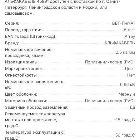
АЛЬФАКАБЕЛЬ 45991 доступен с доставкой по г. Санкт-
Петербург, Ленинградской области и России, или
самовывозом.
Серия:
ВВГ-Пнг(А)
Период гарантии:
5 лет
EAN товара (Штрих-код):
Array
Бренд:
АЛЬФАКАБЕЛЬ
Номинальное сечение
2.5 кв.мм
проводника, кв.мм:
Изоляция жилы:
Поливинилхлорид (PVC)
Маркировка жилы:
Цвет
Огнестойкость:
Нет
Номинальное напряжение u,
0.66 кВ
кВ:
Цвет оболочки:
Черный
Материал оболочки:
Поливинилхлорид (PVC)
Защитный провод заземления:
Да
Рекомендуемая температура
монтажа при протяжке с,
-15 град.C
град.C:
Температура эксплуатации с,
-50 град.C
град.C: