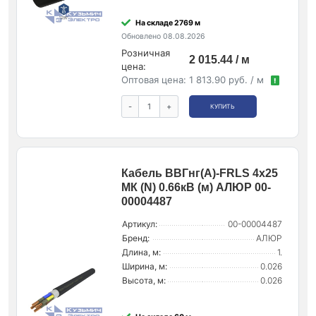
На складе 2769 м
Обновлено 08.08.2026
Розничная
2 015.44 / м
цена:
Оптовая цена:
1 813.90 руб. / м
!
-
+
КУПИТЬ
Кабель ВВГнг(А)-FRLS 4х25
МК (N) 0.66кВ (м) АЛЮР 00-
00004487
Артикул:
00-00004487
Бренд:
АЛЮР
Длина, м:
1.
Ширина, м:
0.026
Высота, м:
0.026