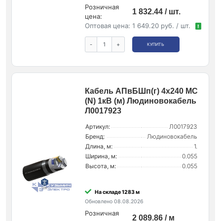
Розничная
1 832.44 / шт.
цена:
Оптовая цена:
1 649.20 руб. / шт.
!
-
+
КУПИТЬ
Кабель АПвБШп(г) 4х240 МС
(N) 1кВ (м) Людиновокабель
Л0017923
Артикул:
Л0017923
Бренд:
Людиновокабель
Длина, м:
1.
Ширина, м:
0.055
Высота, м:
0.055
На складе 1283 м
Обновлено 08.08.2026
Розничная
2 089.86 / м