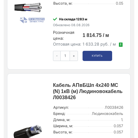
Высота, м:
0.05
На складе 1283 м
Обновлено 08.08.2026
Розничная
1 814.75 / м
цена:
Оптовая цена:
1 633.28 руб. / м
!
-
+
КУПИТЬ
Кабель АПвБШп 4х240 МС
(N) 1кВ (м) Людиновокабель
Л0038426
Артикул:
Л0038426
Бренд:
Людиновокабель
Длина, м:
1.
Ширина, м:
0.057
Высота, м:
0.057