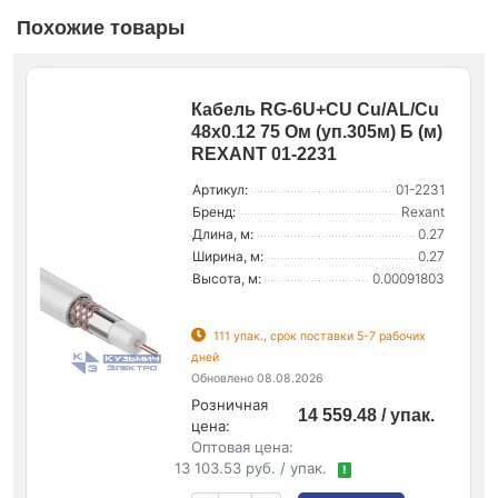
Похожие товары
Кабель RG-6U+CU Cu/AL/Cu
48х0.12 75 Ом (уп.305м) Б (м)
REXANT 01-2231
Артикул:
01-2231
Бренд:
Rexant
Длина, м:
0.27
Ширина, м:
0.27
Высота, м:
0.00091803
111 упак., срок поставки 5-7 рабочих
дней
Обновлено 08.08.2026
Розничная
14 559.48 / упак.
цена:
Оптовая цена:
13 103.53 руб. / упак.
!