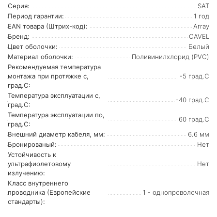
Серия:
SAT
Период гарантии:
1 год
EAN товара (Штрих-код):
Array
Бренд:
CAVEL
Цвет оболочки:
Белый
Материал оболочки:
Поливинилхлорид (PVC)
Рекомендуемая температура
монтажа при протяжке с,
-5 град.C
град.C:
Температура эксплуатации с,
-40 град.C
град.C:
Температура эксплуатации по,
60 град.C
град.C:
Внешний диаметр кабеля, мм:
6.6 мм
Бронированый:
Нет
Устойчивость к
ультрафиолетовому
Нет
излучению:
Класс внутреннего
проводника (Европейские
1 - однопроволочная
стандарты):