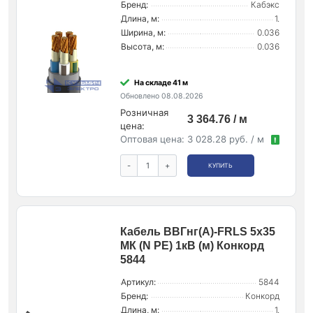
Бренд:
Кабэкс
Длина, м:
1.
Ширина, м:
0.036
Высота, м:
0.036
На складе 41 м
Обновлено 08.08.2026
Розничная
3 364.76 / м
цена:
Оптовая цена:
3 028.28 руб. / м
!
-
+
КУПИТЬ
Кабель ВВГнг(А)-FRLS 5х35
МК (N PE) 1кВ (м) Конкорд
5844
Артикул:
5844
Бренд:
Конкорд
Длина, м:
1.