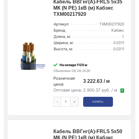
Кабель ВВГнг(А)-FRLS 5х35
МК (N PE) 1кВ (м) Кабэкс
ТХМ00217920
Артикул:
ТХМ00217920
Бренд:
Кабэкс
Длина, м:
1.
Ширина, м:
0.0311
Высота, м:
0.0311
На складе 1120 м
Обновлено 08.08.2026
Розничная
3 222.63 / м
цена:
Оптовая цена:
2 900.37 руб. / м
!
-
+
КУПИТЬ
Кабель ВВГнг(А)-FRLS 5х50
МК (N PE) 1кВ (м) Кабэкс