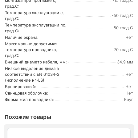
монтажа при протяжке с,
-15 град.C
град.C:
Температура эксплуатации с,
-50 град.C
град.C:
Температура эксплуатации по,
50 град.C
град.C:
Наличие экрана:
Нет
Максимально допустимая
температура проводника,
70 град.C
град.C:
Внешний диаметр кабеля, мм:
34.9 мм
Низкое выделение дыма в
соответствии с EN 61034-2
Нет
(исполнение нг-LS):
Бронированый:
Нет
Свинцовая оболочка:
Нет
Форма жил проводника:
Круг
Похожие товары