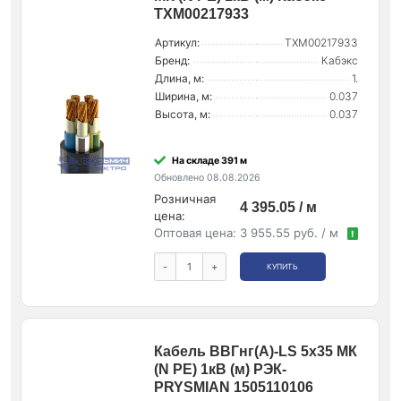
ТХМ00217933
Артикул:
ТХМ00217933
Бренд:
Кабэкс
Длина, м:
1.
Ширина, м:
0.037
Высота, м:
0.037
На складе 391 м
Обновлено 08.08.2026
Розничная
4 395.05 / м
цена:
Оптовая цена:
3 955.55 руб. / м
!
-
+
КУПИТЬ
Кабель ВВГнг(А)-LS 5х35 МК
(N PE) 1кВ (м) РЭК-
PRYSMIAN 1505110106