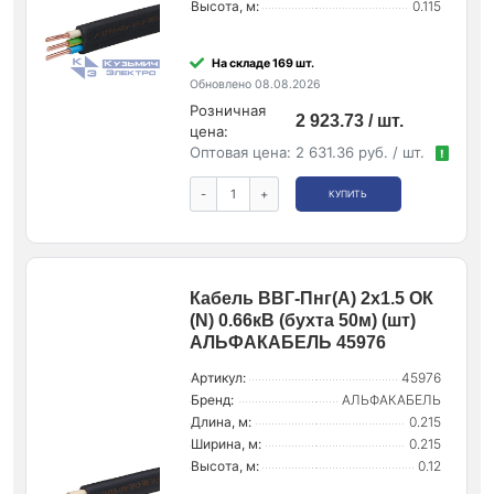
Высота, м:
0.115
На складе 169 шт.
Обновлено 08.08.2026
Розничная
2 923.73 / шт.
цена:
Оптовая цена:
2 631.36 руб. / шт.
!
-
+
КУПИТЬ
Кабель ВВГ-Пнг(А) 2х1.5 ОК
(N) 0.66кВ (бухта 50м) (шт)
АЛЬФАКАБЕЛЬ 45976
Артикул:
45976
Бренд:
АЛЬФАКАБЕЛЬ
Длина, м:
0.215
Ширина, м:
0.215
Высота, м:
0.12