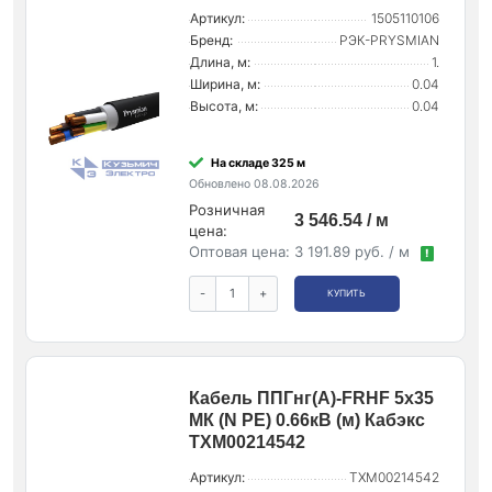
Артикул:
1505110106
Бренд:
РЭК-PRYSMIAN
Длина, м:
1.
Ширина, м:
0.04
Высота, м:
0.04
На складе 325 м
Обновлено 08.08.2026
Розничная
3 546.54 / м
цена:
Оптовая цена:
3 191.89 руб. / м
!
-
+
КУПИТЬ
Кабель ППГнг(А)-FRHF 5х35
МК (N PE) 0.66кВ (м) Кабэкс
ТХМ00214542
Артикул:
ТХМ00214542