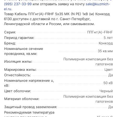
(995) 237-33-99
или отправить заявку на почту
sale@kuzmich-
el.ru
.
Товар Кабель ППГнг(А)-FRHF 5х35 МК (N PE) 1кВ (м) Конкорд
6130 доступен с доставкой по г. Санкт-Петербург,
Ленинградской области и России, или самовывозом.
Серия:
ППГнг(А)-FRHF
Период гарантии:
5 лет
Бренд:
Конкорд
Номинальное сечение
35 кв.мм
проводника, кв.мм:
Полимерная композиция без
Изоляция жилы:
галогенов
Маркировка жилы:
Цвет
Огнестойкость:
Да
Номинальное напряжение u,
50 кВ
кВ:
Цвет оболочки:
Черный
Полимерная композиция без
Материал оболочки:
галогенов
Защитный провод заземления:
Да
Рекомендуемая температура