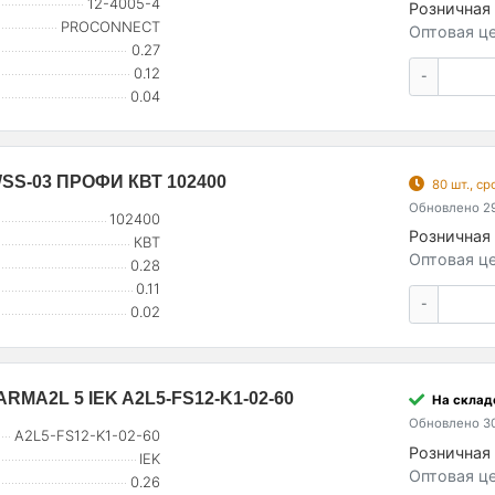
12-4005-4
Розничная 
PROCONNECT
Оптовая це
0.27
0.12
-
0.04
WSS-03 ПРОФИ КВТ 102400
80 шт., с
Обновлено 29
102400
Розничная 
КВТ
Оптовая це
0.28
0.11
-
0.02
ARMA2L 5 IEK A2L5-FS12-K1-02-60
На складе
Обновлено 30
A2L5-FS12-K1-02-60
Розничная 
IEK
Оптовая це
0.26