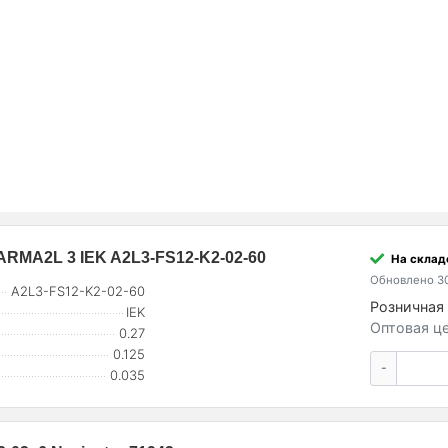
ARMA2L 3 IEK A2L3-FS12-K2-02-60
На складе
Обновлено 30
A2L3-FS12-K2-02-60
Розничная 
IEK
Оптовая це
0.27
0.125
-
0.035