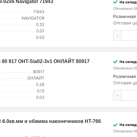
-02х6 Navigator 71943
На складе
Обновлено 06
71943
Розничная 
NAVIGATOR
Оптовая це
0.32
0.07
-
0.03
80 917 OHT-Sia02-3v1 ОНЛАЙТ 80917
На складе
Обновлено 05
80917
Розничная 
ОНЛАЙТ
Оптовая це
0.28
0.13
-
0.03
2-6.0кв.мм и обжима наконечников HT-766
На складе
Обновлено 06