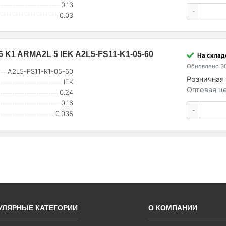
0.13
-
0.03
 K1 ARMA2L 5 IEK A2L5-FS11-K1-05-60
На складе
Обновлено 30
A2L5-FS11-K1-05-60
Розничная 
IEK
Оптовая це
0.24
0.16
-
0.035
УЛЯРНЫЕ КАТЕГОРИИ
О КОМПАНИИ