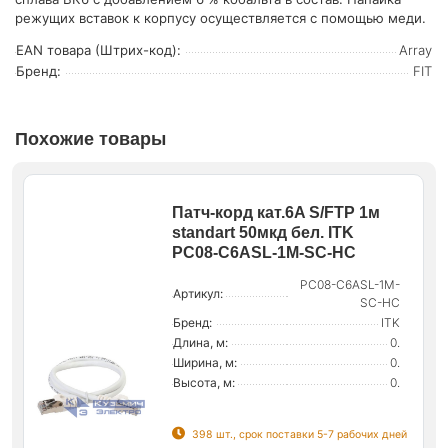
режущих вставок к корпусу осуществляется с помощью меди.
EAN товара (Штрих-код):
Array
Бренд:
FIT
Похожие товары
Патч-корд кат.6A S/FTP 1м
standart 50мкд бел. ITK
PC08-C6ASL-1M-SC-HC
PC08-C6ASL-1M-
Артикул:
SC-HC
Бренд:
ITK
Длина, м:
0.
Ширина, м:
0.
Высота, м:
0.
398 шт., срок поставки 5-7 рабочих дней