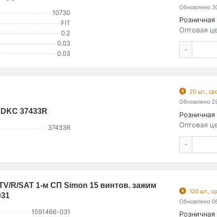
Обновлено 30
10730
Розничная 
FIT
Оптовая це
0.2
0.03
-
0.03
20 шт., с
Обновлено 29
 DKC 37433R
Розничная 
Оптовая це
37433R
-
TV/R/SAT 1-м СП Simon 15 винтов. зажим
120 шт., 
031
Обновлено 06
1591466-031
Розничная 