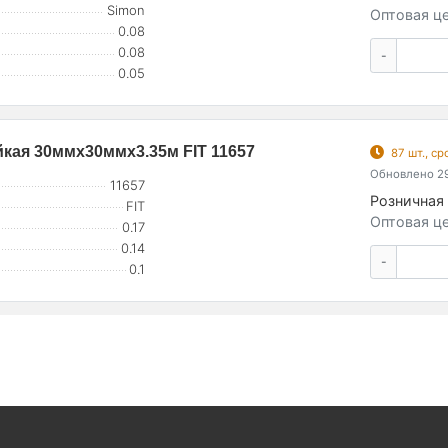
Simon
Оптовая це
0.08
0.08
-
0.05
кая 30ммх30ммх3.35м FIT 11657
87 шт., с
Обновлено 29
11657
Розничная 
FIT
Оптовая це
0.17
0.14
-
0.1