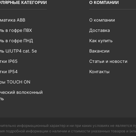
УЛЯРНЫЕ КАТЕГОРИИ
О КОМПАНИИ
матика ABB
О компании
ль в гофре ПВХ
Доставка
ль в гофре ПНД
Как купить
ль U/UTP4 cat. 5e
Вакансии
тки IP65
Статьи и новости
тки IP54
Контакты
ары TOUCH ON
ческий волоконный
ль
чительно информационный характер и ни при каких условиях не является 
ия подробной информации о наличии и стоимости указанных товаров и (или