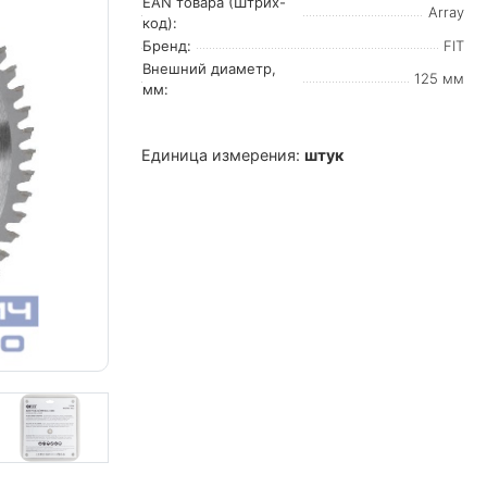
EAN товара (Штрих-
Array
код):
Бренд:
FIT
Внешний диаметр,
125 мм
мм:
Единица измерения:
штук