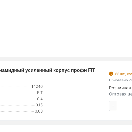
лиамидный усиленный корпус профи FIT
88 шт., с
Обновлено 29
14240
Розничная 
FIT
Оптовая це
0.4
0.15
-
0.03