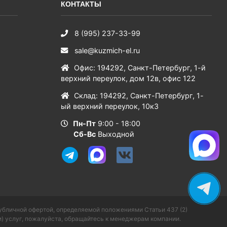
КОНТАКТЫ
8 (995) 237-33-99
sale@kuzmich-el.ru
Офис
:
194292
,
Санкт-Петербург
,
1-й
верхний переулок, дом 12в, офис 122
Склад
:
194292
,
Санкт-Петербург
,
1-
ый верхний переулок, 10к3
Пн-Пт
9:00 - 18:00
Сб-Вс
Выходной
публичной офертой, определяемой положениями Статьи 437 (2)
) услуг, пожалуйста, обращайтесь к менеджерам компании.