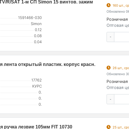
TV/R/SAT 1-м СП Simon 15 винтов. зажим
160 шт., 
Обновлено 06
1591466-030
Розничная 
Simon
Оптовая це
0.12
0.08
-
0.04
я лента открытый пластик. корпус красн.
26 шт., с
Обновлено 30
17762
Розничная 
КУРС
Оптовая це
0.
0.
-
0.
я ручка лезвие 105мм FIT 10730
25 шт., с