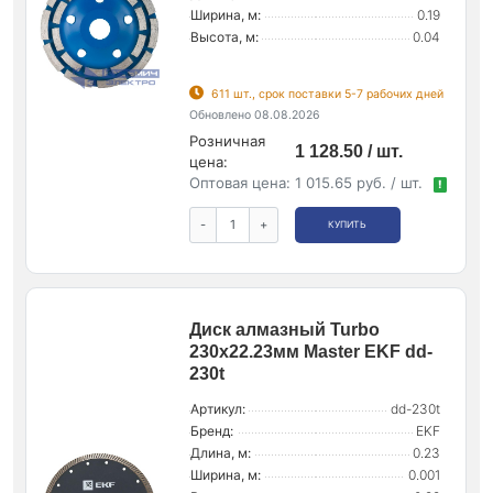
Ширина, м:
0.19
Высота, м:
0.04
611 шт., срок поставки 5-7 рабочих дней
Обновлено 08.08.2026
Розничная
1 128.50 / шт.
цена:
Оптовая цена:
1 015.65 руб. / шт.
!
-
+
КУПИТЬ
Диск алмазный Turbo
230х22.23мм Master EKF dd-
230t
Артикул:
dd-230t
Бренд:
EKF
Длина, м:
0.23
Ширина, м:
0.001