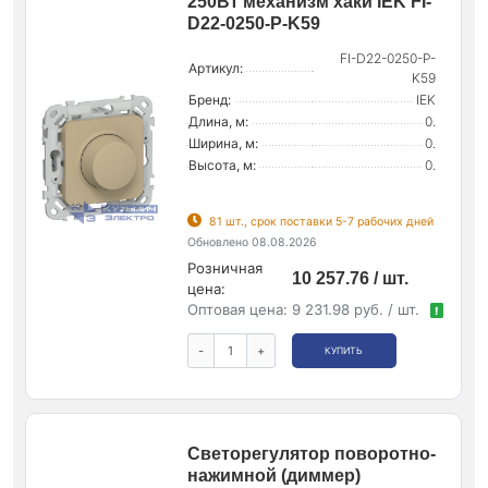
250Вт механизм хаки IEK FI-
D22-0250-P-K59
FI-D22-0250-P-
Артикул:
K59
Бренд:
IEK
Длина, м:
0.
Ширина, м:
0.
Высота, м:
0.
81 шт., срок поставки 5-7 рабочих дней
Обновлено 08.08.2026
Розничная
10 257.76 / шт.
цена:
Оптовая цена:
9 231.98 руб. / шт.
!
-
+
КУПИТЬ
Светорегулятор поворотно-
нажимной (диммер)