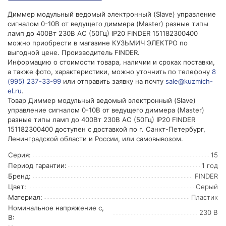
Диммер модульный ведомый электронный (Slave) управление
сигналом 0-10В от ведущего диммера (Master) разные типы
ламп до 400Вт 230В AC (50Гц) IP20 FINDER 151182300400
можно приобрести в магазине КУЗЬМИЧ ЭЛЕКТРО по
выгодной цене. Производитель FINDER.
Информацию о стоимости товара, наличии и сроках поставки,
а также фото, характеристики, можно уточнить по телефону
8
(995) 237-33-99
или отправить заявку на почту
sale@kuzmich-
el.ru
.
Товар Диммер модульный ведомый электронный (Slave)
управление сигналом 0-10В от ведущего диммера (Master)
разные типы ламп до 400Вт 230В AC (50Гц) IP20 FINDER
151182300400 доступен с доставкой по г. Санкт-Петербург,
Ленинградской области и России, или самовывозом.
Серия:
15
Период гарантии:
1 год
Бренд:
FINDER
Цвет:
Серый
Материал:
Пластик
Номинальное напряжение с,
230 В
В: