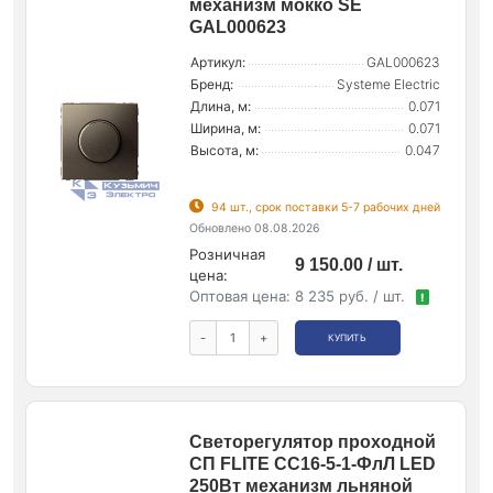
механизм мокко SE
GAL000623
Артикул:
GAL000623
Бренд:
Systeme Electric
Длина, м:
0.071
Ширина, м:
0.071
Высота, м:
0.047
94 шт., срок поставки 5-7 рабочих дней
Обновлено 08.08.2026
Розничная
9 150.00 / шт.
цена:
Оптовая цена:
8 235 руб. / шт.
!
-
+
КУПИТЬ
Светорегулятор проходной
СП FLITE СС16-5-1-ФлЛ LED
250Вт механизм льняной