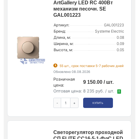
ArtGallery LED RC 400Вт
механизм песочн. SE
GAL001223
Артикул:
GAL001223
Бренд:
Systeme Electric
Длина, м:
0.08
Ширина, м:
0.09
Высота, м:
0.05
55 шт., срок поставки 5-7 рабочих дней
Обновлено 08.08.2026
Розничная
9 150.00 / шт.
цена:
Оптовая цена:
8 235 руб. / шт.
!
-
+
КУПИТЬ
Светорегулятор проходной
СП FLITE СС16-5-1-ФлС LED