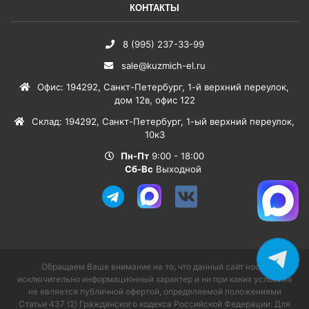
КОНТАКТЫ
8 (995) 237-33-99
sale@kuzmich-el.ru
Офис
:
194292
,
Санкт-Петербург
,
1-й верхний переулок,
дом 12в, офис 122
Склад
:
194292
,
Санкт-Петербург
,
1-ый верхний переулок,
10к3
Пн-Пт
9:00 - 18:00
Сб-Вс
Выходной
Обращаем Ваше внимание на то, что данный сайт носит
исключительно информационный характер и ни при каких условиях
не является публичной офертой, определяемой положениями
Статьи 437 (2) Гражданского кодекса Российской Федерации. Для