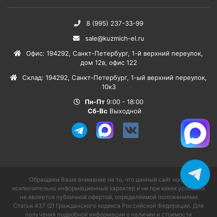
8 (995) 237-33-99
sale@kuzmich-el.ru
Офис
:
194292
,
Санкт-Петербург
,
1-й верхний переулок,
дом 12в, офис 122
Склад
:
194292
,
Санкт-Петербург
,
1-ый верхний переулок,
10к3
Пн-Пт
9:00 - 18:00
Сб-Вс
Выходной
Обращаем Ваше внимание на то, что данный сайт носит
исключительно информационный характер и ни при каких условиях
не является публичной офертой, определяемой положениями
Статьи 437 (2) Гражданского кодекса Российской Федерации. Для
получения подробной информации о наличии и стоимости