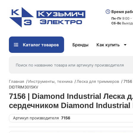
Время раб
Пн-Пт
9:00 -
Сб-Вс
Выход
Каталог товаров
Бренды
Как купить
Главная
Инструменты, техника
Леска для триммеров
7156
DIDTRIM3015KV
7156 | Diamond Industrial Леск
сердечником Diamond Industria
Артикул производителя
7156