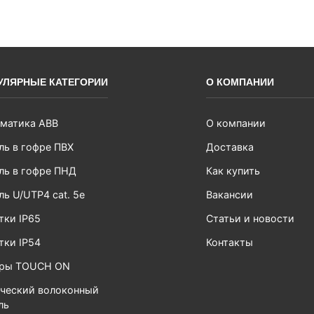
УЛЯРНЫЕ КАТЕГОРИИ
О КОМПАНИИ
матика ABB
О компании
ль в гофре ПВХ
Доставка
ль в гофре ПНД
Как купить
ль U/UTP4 cat. 5e
Вакансии
тки IP65
Статьи и новости
тки IP54
Контакты
ары TOUCH ON
ческий волоконный
ль