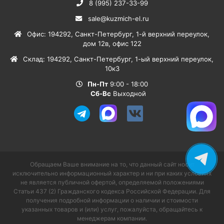
8 (995) 237-33-99
sale@kuzmich-el.ru
Офис
:
194292
,
Санкт-Петербург
,
1-й верхний переулок,
дом 12в, офис 122
Склад
:
194292
,
Санкт-Петербург
,
1-ый верхний переулок,
10к3
Пн-Пт
9:00 - 18:00
Сб-Вс
Выходной
Обращаем Ваше внимание на то, что данный сайт носит
исключительно информационный характер и ни при каких условиях
не является публичной офертой, определяемой положениями
Статьи 437 (2) Гражданского кодекса Российской Федерации. Для
получения подробной информации о наличии и стоимости
указанных товаров и (или) услуг, пожалуйста, обращайтесь к
менеджерам компании.