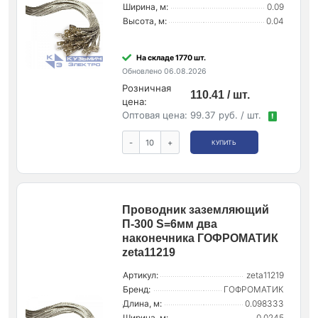
Ширина, м:
0.09
Высота, м:
0.04
На складе 1770 шт.
Обновлено 06.08.2026
Розничная
110.41 / шт.
цена:
Оптовая цена:
99.37 руб. / шт.
!
-
+
КУПИТЬ
Проводник заземляющий
П-300 S=6мм два
наконечника ГОФРОМАТИК
zeta11219
Артикул:
zeta11219
Бренд:
ГОФРОМАТИК
Длина, м:
0.098333
Ширина, м:
0.0245