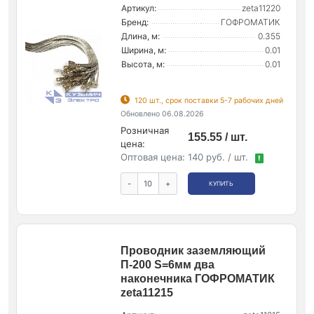
Артикул:
zeta11220
Бренд:
ГОФРОМАТИК
Длина, м:
0.355
Ширина, м:
0.01
Высота, м:
0.01
120 шт., срок поставки 5-7 рабочих дней
Обновлено 06.08.2026
Розничная
155.55 / шт.
цена:
Оптовая цена:
140 руб. / шт.
!
-
+
КУПИТЬ
Проводник заземляющий
П-200 S=6мм два
наконечника ГОФРОМАТИК
zeta11215