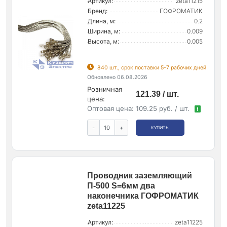
Артикул:
zeta11215
Бренд:
ГОФРОМАТИК
Длина, м:
0.2
Ширина, м:
0.009
Высота, м:
0.005
840 шт., срок поставки 5-7 рабочих дней
Обновлено 06.08.2026
Розничная
121.39 / шт.
цена:
Оптовая цена:
109.25 руб. / шт.
!
-
+
КУПИТЬ
Проводник заземляющий
П-500 S=6мм два
наконечника ГОФРОМАТИК
zeta11225
Артикул:
zeta11225