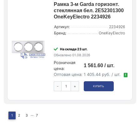
Рамка 3-м Garda горизонт.
стеклянная бел. 2E52301300
OneKeyElectro 2234926
Артикул:
2234926
Бренд:
OneKeyElectro
На складе 23 шт.
Обновлено 01.08.2026
Розничная
1 561.60 / шт.
цена:
Оптовая цена:
1 405.44 руб. / шт.
!
-
+
КУПИТЬ
...
1
2
3
7