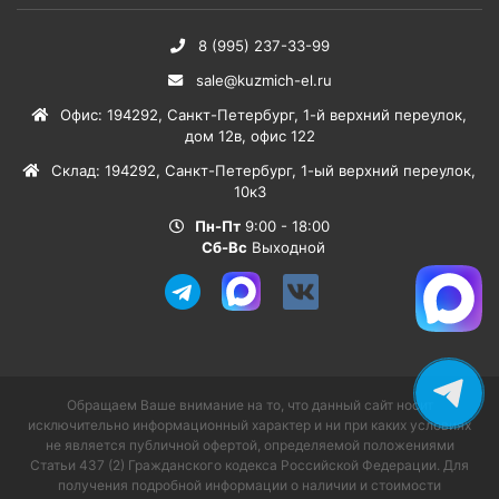
8 (995) 237-33-99
sale@kuzmich-el.ru
Офис
:
194292
,
Санкт-Петербург
,
1-й верхний переулок,
дом 12в, офис 122
Склад
:
194292
,
Санкт-Петербург
,
1-ый верхний переулок,
10к3
Пн-Пт
9:00 - 18:00
Сб-Вс
Выходной
Обращаем Ваше внимание на то, что данный сайт носит
исключительно информационный характер и ни при каких условиях
не является публичной офертой, определяемой положениями
Статьи 437 (2) Гражданского кодекса Российской Федерации. Для
получения подробной информации о наличии и стоимости