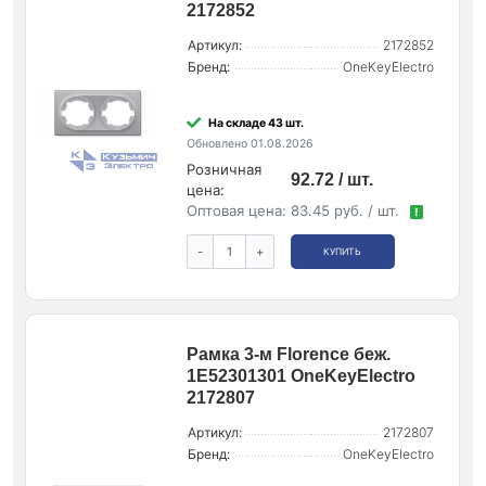
2172852
Артикул:
2172852
Бренд:
OneKeyElectro
На складе 43 шт.
Обновлено 01.08.2026
Розничная
92.72 / шт.
цена:
Оптовая цена:
83.45 руб. / шт.
!
-
+
КУПИТЬ
Рамка 3-м Florence беж.
1E52301301 OneKeyElectro
2172807
Артикул:
2172807
Бренд:
OneKeyElectro