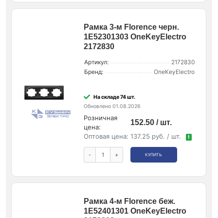
Рамка 3-м Florence черн.
1E52301303 OneKeyElectro
2172830
Артикул:
2172830
Бренд:
OneKeyElectro
На складе 74 шт.
Обновлено 01.08.2026
Розничная
152.50 / шт.
цена:
Оптовая цена:
137.25 руб. / шт.
!
-
+
КУПИТЬ
Рамка 4-м Florence беж.
1E52401301 OneKeyElectro