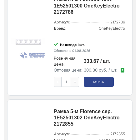
1E52501300 OneKeyElectro
2172786
Артикул:
2172786
Бренд:
OneKeyElectro
На складе 1 шт.
Обновлено 01.08.2026
Розничная
333.67 / шт.
цена:
Оптовая цена:
300.30 руб. / шт.
!
-
+
КУПИТЬ
Рамка 5-м Florence сер.
1E52501302 OneKeyElectro
2172855
Артикул:
2172855