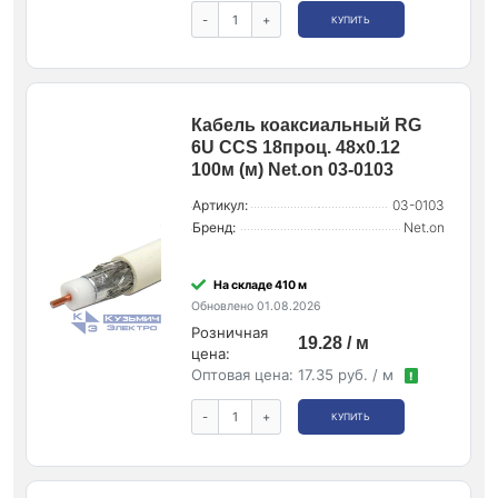
-
+
КУПИТЬ
Кабель коаксиальный RG
6U CCS 18проц. 48х0.12
100м (м) Net.on 03-0103
Артикул:
03-0103
Бренд:
Net.on
На складе 410 м
Обновлено 01.08.2026
Розничная
19.28 / м
цена:
Оптовая цена:
17.35 руб. / м
!
-
+
КУПИТЬ