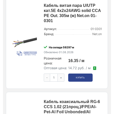
Кабель витая пара U/UTP
кат.5E 4х2х24AWG solid CCA
PE Out. 305м (м) Net.on 01-
0301
Артикул:
01-0301
Бренд:
Net.on
На складе 59297 м
Обновлено 01.08.2026
Розничная
16.35 / м
цена:
Оптовая цена:
14.72 руб. / м
!
-
+
КУПИТЬ
Кабель коаксиальный RG-6
CCS 1.02 (21проц.)/FPE/Al-
Pet-Al Foil Unbonded/Al