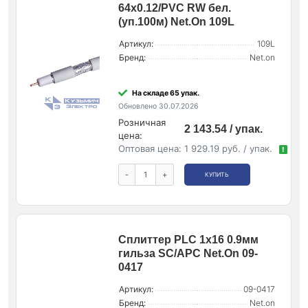
64х0.12/PVC RW бел.
(уп.100м) Net.On 109L
Артикул:
109L
Бренд:
Net.on
На складе 65 упак.
Обновлено 30.07.2026
Розничная
2 143.54 / упак.
цена:
Оптовая цена:
1 929.19 руб. / упак.
!
-
+
КУПИТЬ
Сплиттер PLC 1х16 0.9мм
гильза SC/APC Net.On 09-
0417
Артикул:
09-0417
Бренд:
Net.on