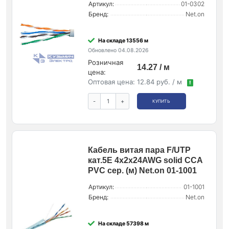
Артикул:
01-0302
Бренд:
Net.on
На складе 13556 м
Обновлено 04.08.2026
Розничная
14.27 / м
цена:
Оптовая цена:
12.84 руб. / м
!
-
+
КУПИТЬ
Кабель витая пара F/UTP
кат.5E 4х2х24AWG solid CCA
PVC сер. (м) Net.on 01-1001
Артикул:
01-1001
Бренд:
Net.on
На складе 57398 м