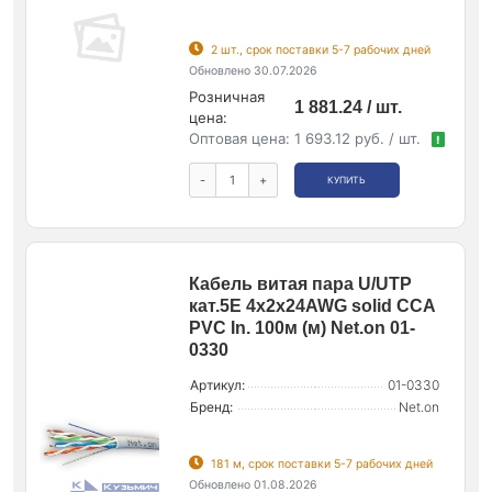
2 шт., срок поставки 5-7 рабочих дней
Обновлено 30.07.2026
Розничная
1 881.24 / шт.
цена:
Оптовая цена:
1 693.12 руб. / шт.
!
-
+
КУПИТЬ
Кабель витая пара U/UTP
кат.5E 4х2х24AWG solid CCA
PVC In. 100м (м) Net.on 01-
0330
Артикул:
01-0330
Бренд:
Net.on
181 м, срок поставки 5-7 рабочих дней
Обновлено 01.08.2026