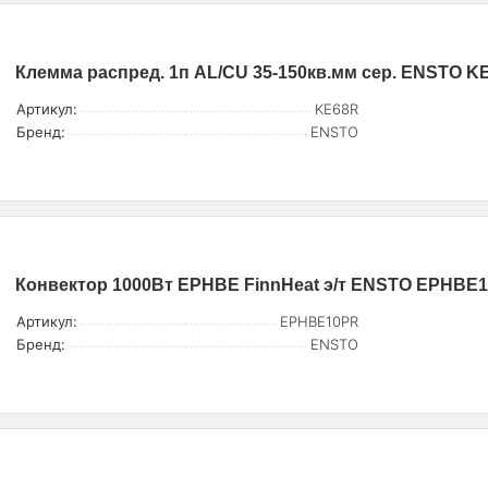
Клемма распред. 1п AL/CU 35-150кв.мм сер. ENSTO K
Артикул:
KE68R
Бренд:
ENSTO
Конвектор 1000Вт EPHBE FinnHeat э/т ENSTO EPHBE
Артикул:
EPHBE10PR
Бренд:
ENSTO