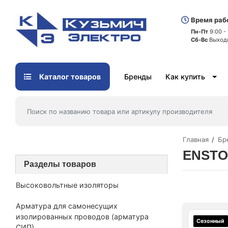
Время раб
Пн-Пт
9:00 -
Сб-Вс
Выход
Каталог товаров
Бренды
Как купить
Главная
Бр
ENSTO
Разделы товаров
Высоковольтные изоляторы
Арматура для самонесущих
изолированных проводов (арматура
Сезонный
СИП)