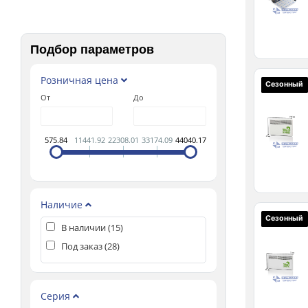
Подбор параметров
Розничная цена
Сезонный
От
До
575.84
11441.92
22308.01
33174.09
44040.17
Наличие
Сезонный
В наличии (
15
)
Под заказ (
28
)
Серия